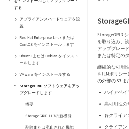
をインストールしてアップグレード
する
Stora
アプライアンスハードウェアを設
置
Storage
Red Hat Enterprise Linux または
を取り込み、
CentOS をインストールします
アップグレー
または特定の
Ubuntu または Debian をインスト
ールします
継続的な可用
をILMポリシ
VMware をインストールする
の外部の S3 
StorageGRID ソフトウェアをアッ
ハイアベイ
プグレードします
高可用性の
概要
各クライア
StorageGRID 11.7の新機能
クライアン
削除または廃止された機能