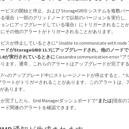
ービスの開始と停止、および StorageGRID システムを複数
いる場合（一部のグリッドノードで以前のバージョンを実行し
ジョンにアップグレードしている場合）にトリガーされること
後にその他のアラートがトリガーされることがあります。
停止しているときに* Unable to communicate with node
ドがStorageGRID 11.7にアップグレードされ、他のノード
ID 11.6が実行されているときに
Cassandra communication er
あります。通常、これらのアラートはアップグレードが完了す
ID 11.7へのアップグレード中にストレージノードが停止すると、* ILM p
able *アラートがトリガーされることがあります。このアラート
合があります。
完了したら、Grid Managerダッシュボードで*
または
[現在の
レード関連のアラートを確認できます。