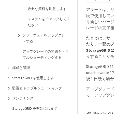
必要な資料を用意します
アラートは、サ
境で使用して
システムをチェックしてく
り新しいバー
ださい
レードの完了
ソフトウェアをアップグレー
たとえば、サービスが
ドする
たり、一部のノー
StorageGR
アップグレードの問題をトラ
りすることが
ブルシューティングする
StorageGR
構成と管理
unachiev
StorageGRID を使用します
後 1 日続く場
監視とトラブルシューティング
アップグレードが
て、アップグ
メンテナンス
StorageGRID を有効にします