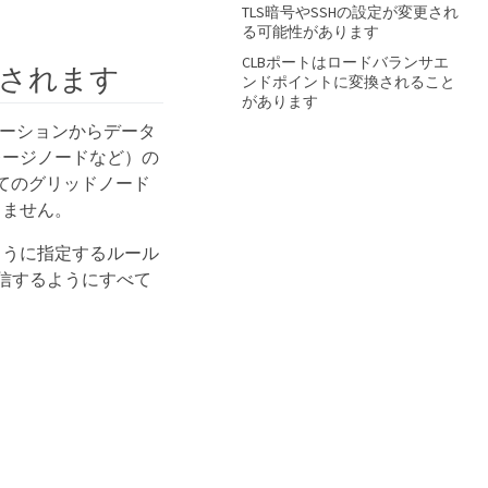
TLS暗号やSSHの設定が変更され
る可能性があります
CLBポートはロードバランサエ
実行されます
ンドポイントに変換されること
があります
リケーションからデータ
レージノードなど）の
てのグリッドノード
りません。
ように指定するルール
信するようにすべて