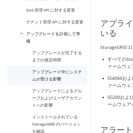
Grid 管理 API に対する変更
アプラ
テナント管理 API に対する変更
いる
アップグレードを計画して準
備
StorageGRI
アップグレードが完了する
すべてのSt
までの推定時間
ァームウェ
アップグレード中にシステ
SG6060お
ムが受ける影響
ァームウェア
アップグレードによるグル
SG100お
ープおよびユーザアカウン
ームウェアバ
トへの影響
インストールされている
StorageGRID のバージョン
アラート
を確認