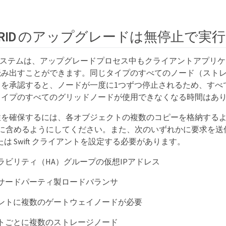
geGRID のアップグレードは無停止で
GRID システムは、アップグレードプロセス中もクライアントアプ
読み出すことができます。同じタイプのすべてのノード（スト
ドを承認すると、ノードが一度に1つずつ停止されるため、すべ
タイプのすべてのグリッドノードが使用できなくなる時間はあ
性を確保するには、各オブジェクトの複数のコピーを格納する
ーに含めるようにしてください。また、次のいずれかに要求を送
または Swift クライアントを設定する必要があります。
ラビリティ（HA）グループの仮想IPアドレス
サードパーティ製ロードバランサ
ントに複数のゲートウェイノードが必要
トごとに複数のストレージノード