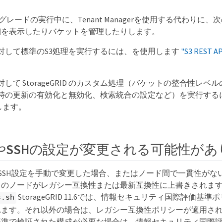
プグレードの実行中に、Tenant Managerを使用する代わりに
細を表示したりバケットを管理したりします。
対して標準のS3処理を実行するには、を使用します
"S3 REST AP
して StorageGRID のカスタム処理（バケットの整合性レ
時の更新の有効化と無効化、検索統合の設定など）を実行する
用します。
号やSSHの設定が変更される可能性が
はSSH設定を手動で変更した場合、またはノード間で一貫性がな
てのノードがレガシー互換性または最新互換性に上書きされま
StorageGRID 11.6では、情報セキュリティ国際評価基
s.sh
れます。それ以外の場合は、レガシー互換性ポリシーが適用さ
基準で検証された構成が必要な場合は、情報セキュリティ国際