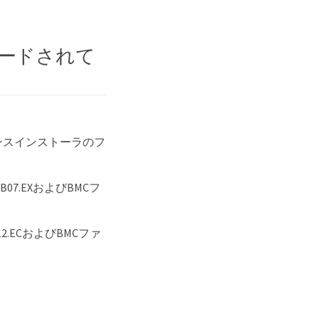
ードされて
イアンスインストーラのフ
07.EXおよびBMCフ
2.ECおよびBMCファ