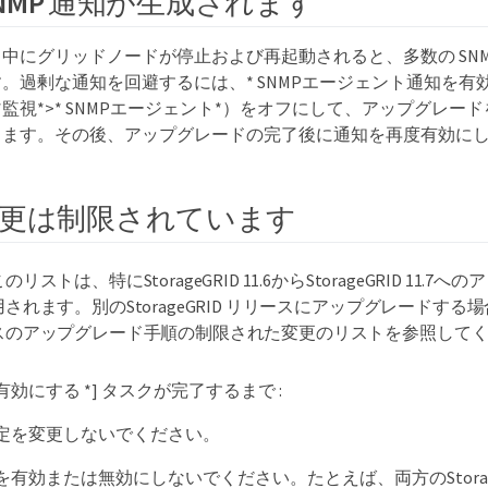
SNMP 通知が生成されます
中にグリッドノードが停止および再起動されると、多数の SNM
。過剰な通知を回避するには、* SNMPエージェント通知を有
*監視*>* SNMPエージェント*）をオフにして、アップグレード
します。その後、アップグレードの完了後に通知を再度有効に
更は制限されています
のリストは、特にStorageGRID 11.6からStorageGRID 11.
用されます。別のStorageGRID リリースにアップグレードす
スのアップグレード手順の制限された変更のリストを参照して
有効にする *] タスクが完了するまで :
定を変更しないでください。
有効または無効にしないでください。たとえば、両方のStorage