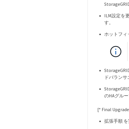
Storag
ILM設定
す。
ホットフィ
Storag
ドバランサ
Storag
のHAグル
[* Final U
拡張手順 