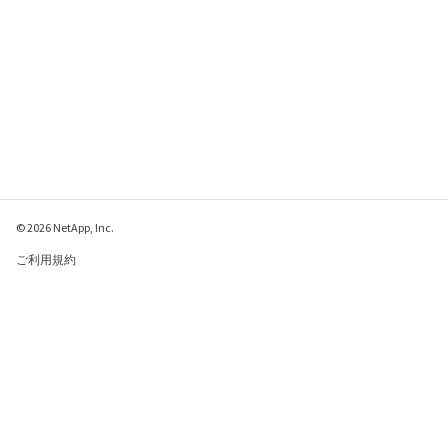
© 2026 NetApp, Inc.
ご利用規約
プライバシー ポリシ
ー
クッキー ポリシー
クッキーの設定
このページに関するフィードバックをお寄せください