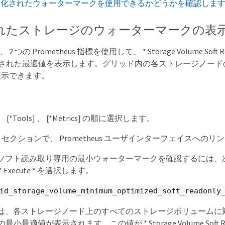
適化されたウォーターマークを使用できるかどうかを確認しま
れたストレージのウォーターマークの表
は、 2 つの Prometheus 指標を使用して、 * Storage Volume Soft Re
算された最適値を表示します。グリッド内の各ストレージノー
表示できます。
 、 [*Tools] 、 [*Metrics] の順に選択します。
heus セクションで、 Prometheus ユーザインターフェイスへ
フト読み取り専用の最小ウォーターマークを確認するには、次の Pr
 Execute * を選択します。
id_storage_volume_minimum_optimized_soft_readonly
、各ストレージノード上のすべてのストレージボリュームに対して So
 の最小最適値が表示されます。この値が * Storage Volume Soft Read 