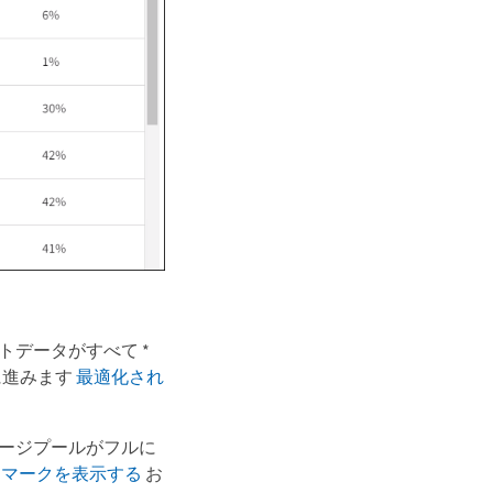
データがすべて *
に進みます
最適化され
レージプールがフルに
ーマークを表示する
お