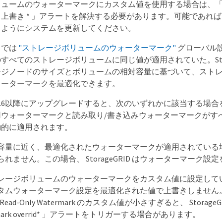
リュームのウォーターマークにカスタム値を使用する場合は、
上書き * 」アラートを解決する必要があります。可能であれ
るようにシステムを更新してください。
スでは
"ストレージボリュームのウォーターマーク"
グローバル
べてのストレージボリュームに同じ値が適用されていた。StorageG
ージノードのサイズとボリュームの相対容量に基づいて、スト
ォーターマークを最適化できます。
RID 11.6以降にアップグレードすると、次のいずれかに該当する
用ウォーターマークと読み取り/書き込みウォーターマークがす
動的に適用されます。
容量に近く、最適化されたウォーターマークが適用されている
れません。この場合、 StorageGRID はウォーターマーク設
ージボリュームのウォーターマークをカスタム値に設定している。S
タムウォーターマーク設定を最適化された値で上書きしません。ただ
ft Read-Only Watermark のカスタム値が小さすぎると、 StorageGRI
termark overrid* 」アラートをトリガーする場合があります。