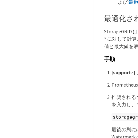
よび
最
最適化さ
StorageGRID 
* に対して計
値と最大値を
手順
[
support
>]
Promet
推奨されるソ
を入力し、 *
storagegr
最後の列には
Watermark