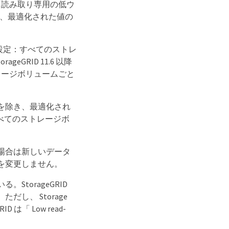
「読み取り専用の低ウ
ば、最適化された値の
設定：すべてのストレ
RID 11.6 以降
レージボリュームごと
場合を除き、最適化され
べてのストレージボ
場合は新しいデータ
定を変更しません。
torageGRID
し、 Storage
D は「 Low read-