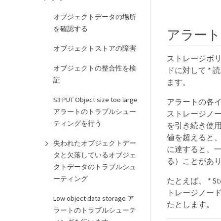
オブジェクトデータの場所
を確認する
アラート
オブジェクトストアの障害
ストレージボリ
オブジェクトの整合性を検
ドに対して *
証
ます。
S3 PUT Object size too large
アラートの各インスタ
アラートのトラブルシュー
ストレージノ
ティングを行う
を引き続き使
値を超えると
失われたオブジェクトデー
に達すると、
タと欠落しているオブジェ
る）ことがあ
クトデータのトラブルシュ
ーティング
たとえば、 * Sto
トレージノード 
Low object data storage ア
たとします。
ラートのトラブルシューテ