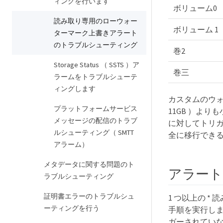
ィングを行います
ボリューム0
読み取り専用のローウォー
ボリューム 1
ターマーク上書きアラート
のトラブルシューティング
巻2
Storage Status （ SSTS ）ア
巻三
ラームをトラブルシューテ
ィングします
カスタムのウォ
プラットフォームサービス
11GB ）よりも小
メッセージの配信のトラブ
に対してトリ
ルシューティング（ SMTT
全に移行でき
アラーム）
メタデータに関する問題のト
アラート
ラブルシューティング
証明書エラーのトラブルシュ
1 つ以上の 
ーティングを行う
手順を実行し
ガーされてい