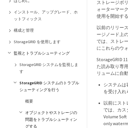
はじめに
ストレージボ
ォーターマーク
インストール、アップグレード、ホ
使用を開始す
ットフィックス
以前のリリー
構成と管理
ージノード上のす
では、ストレ
StorageGRID を使用します
にこれらのウ
監視とトラブルシューティング
StorageG
StorageGRID システムを監視しま
た読み取り専
す
リュームに自
StorageGRID システムのトラブル
システムは
シューティングを行う
を受け入れら
概要
以前にストレ
では、カス
オブジェクトやストレージの
Volume So
問題をトラブルシューティン
only wa
グする