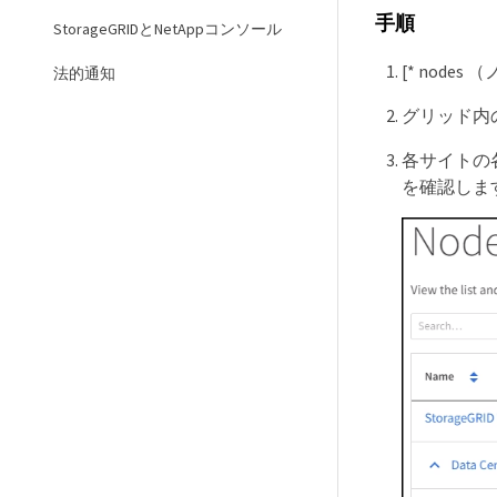
手順
StorageGRIDとNetAppコンソール
[* nodes
法的通知
グリッド内
各サイトの各ス
を確認しま