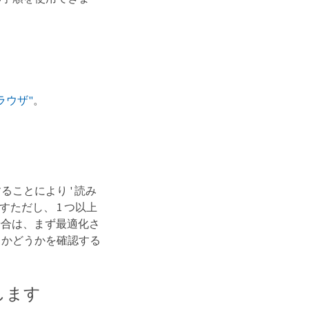
ラウザ"
。
ことにより ' 読み
ただし、 1 つ以上
場合は、まず最適化さ
るかどうかを確認する
します