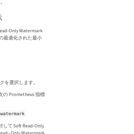
す
。
示
ad-Only Watermark
ドの最適化された最小
のリンクを選択します。
ometheus 指標
_watermark
ft Read-Only
‐ Only Watermark