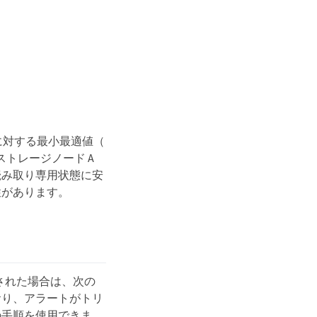
に対する最小最適値（
ートがストレージノード A
読み取り専用状態に安
性があります。
ーされた場合は、次の
おり、アラートがトリ
の手順を使用できま