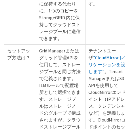
に保持する代わり
す。
に、1つのコピーを
StorageGRID 内に保
持してクラウドスト
レージプールに送信
できます。
セットアッ
Grid Managerまたは
テナントユー
プ方法は？
グリッド管理APIを
ザ
"CloudMirror レプ
使用して、ストレー
リケーションを設
ジプールと同じ方法
します"
。Tenant
で定義されます。
ManagerまたはS3
ILMルールで配置場
APIを使用して
所として選択できま
CloudMirrorエンド
す。ストレージプー
イント（IPアドレ
ルはストレージノー
ス、クレデンシャ
ドのグループで構成
など）を定義しま
されますが、クラウ
す。CloudMirror エ
ドストレージプール
ドポイントのセッ