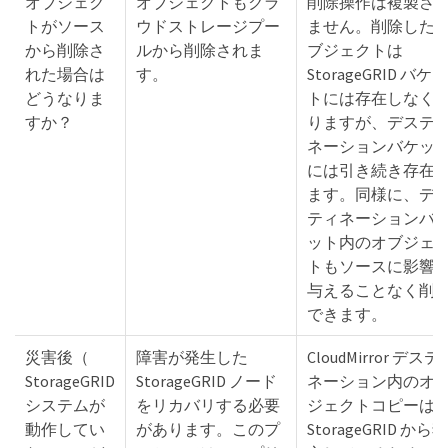
オブジェク
オブジェクトもクラ
削除操作は複製さ
トがソース
ウドストレージプー
ません。削除した
から削除さ
ルから削除されま
ブジェクトは
れた場合は
す。
StorageGRID バケッ
どうなりま
トには存在しなく
すか？
りますが、デステ
ネーションバケッ
には引き続き存在
ます。同様に、デ
ティネーションバ
ット内のオブジェ
トもソースに影響
与えることなく削
できます。
災害後（
障害が発生した
CloudMirror デステ
StorageGRID
StorageGRID ノード
ネーション内のオ
システムが
をリカバリする必要
ジェクトコピーは
動作してい
があります。このプ
StorageGRID から独