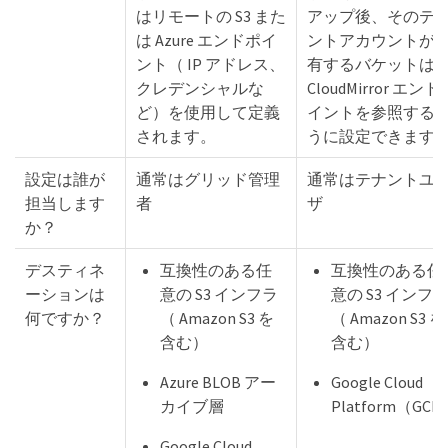
はリモートの S3 また
アップ後、そのテ
は Azure エンドポイ
ントアカウントが
ント（ IP アドレス、
有するバケットは
クレデンシャルな
CloudMirror エンド
ど）を使用して定義
イントを参照する
されます。
うに設定できます
設定は誰が
通常はグリッド管理
通常はテナントユ
担当します
者
ザ
か？
デスティネ
互換性のある任
互換性のある任
ーションは
意の S3 インフラ
意の S3 インフ
何ですか？
（ Amazon S3 を
（ Amazon S3 を
含む）
含む）
Azure BLOB アー
Google Cloud
カイブ層
Platform（GCP
Google Cloud