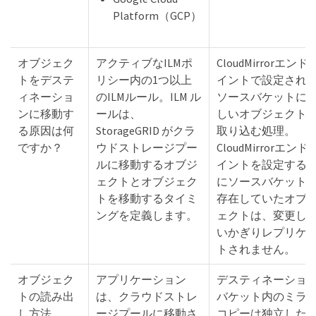
Platform（GCP）
オブジェク
アクティブなILMポ
CloudMirrorエンド
トをデステ
リシー内の1つ以上
イントで設定され
ィネーショ
のILMルール。ILM ル
ソースバケットに
ンに移動す
ールは、
しいオブジェクト
る原因は何
StorageGRID がクラ
取り込む処理。
ですか？
ウドストレージプー
CloudMirrorエンド
ルに移動するオブジ
イントを設定する
ェクトとオブジェク
にソースバケット
トを移動するタイミ
存在していたオブ
ングを定義します。
ェクトは、変更し
いかぎりレプリケ
トされません。
オブジェク
アプリケーション
デスティネーショ
トの読み出
は、クラウドストレ
バケット内のミラ
し方法
ージプールに移動さ
コピーは独立した