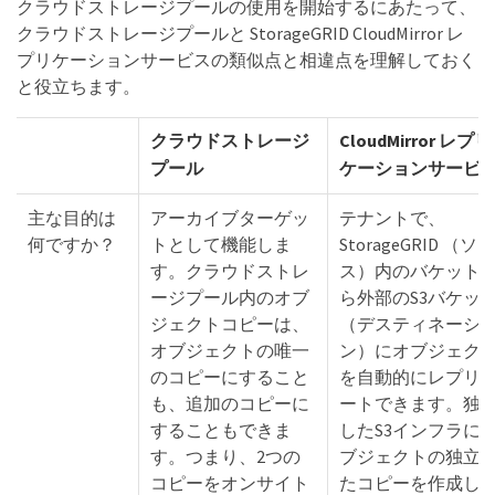
クラウドストレージプールの使用を開始するにあたって、
クラウドストレージプールと StorageGRID CloudMirror レ
プリケーションサービスの類似点と相違点を理解しておく
と役立ちます。
クラウドストレージ
CloudMirror レプリ
プール
ケーションサービ
主な目的は
アーカイブターゲッ
テナントで、
何ですか？
トとして機能しま
StorageGRID （ソー
す。クラウドストレ
ス）内のバケット
ージプール内のオブ
ら外部のS3バケッ
ジェクトコピーは、
（デスティネーシ
オブジェクトの唯一
ン）にオブジェク
のコピーにすること
を自動的にレプリ
も、追加のコピーに
ートできます。独
することもできま
したS3インフラに
す。つまり、2つの
ブジェクトの独立
コピーをオンサイト
たコピーを作成し