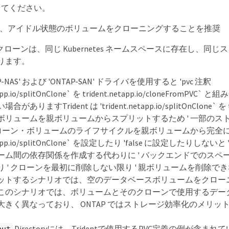
してください。
pでは、アイドル状態のボリュームをクローニングすることを推奨
のクローンは、同じ Kubernetes ネームスペースに存在し、同
ります。
P-NAS' および 'ONTAP-SAN' ドライバを使用すると 'pvc 注釈
etapp.io/splitOnClone` を trident.netapp.io/cloneFrom
ありますTrident は 'trident.netapp.io/splitOnClone` 
ボリュームを親ボリュームからスプリットするため ' 一部のス
 クローン・ボリュームのライフサイクルを親ボリュームから完全
netapp.io/splitOnClone` を設定したり 'false に設定したりし
ーム間の依存関係を作成する代わりに ' バックエンドでのスペ
り ' クローンを最初に削除しない限り ' 親ボリュームを削除で
ットするシナリオでは、空のデータベースボリュームをクロー
このシナリオでは、ボリュームとそのクローンで使用するデー
大きく異なっており、 ONTAP ではストレージ効率化のメリッ
Directoryには、Tridentで使用するPVC定義の例が含
put