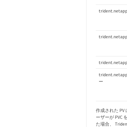
trident.netap
trident.netap
trident.netapp
trident.net
ー
作成された PV
ーザーが PV
た場合、 Tri