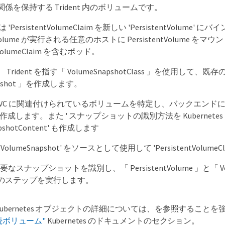
係を保持する Trident 内のボリュームです。
s は 'PersistentVolumeClaim を新しい 'PersistentVolume' 
ntVolume が実行される任意のホストに PersistentVolume をマ
ntVolumeClaim を含むポッド。
rident を指す「 VolumeSnapshotClass 」を使用して、既存の
napshot 」を作成します。
t が PVC に関連付けられているボリュームを特定し、バックエン
t を作成します。また ' スナップショットの識別方法を Kubernete
apshotContent' も作成します
olumeSnapshot' をソースとして使用して 'PersistentVolum
 は必要なスナップショットを識別し、「 PersistentVolume 」と「 
のステップを実行します。
Kubernetes オブジェクトの詳細については、を参照すること
続ボリューム"
Kubernetes のドキュメントのセクション。