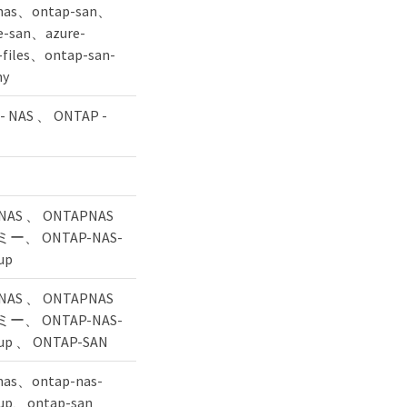
nas、ontap-san、
re-san、azure-
-files、ontap-san-
my
- NAS 、 ONTAP -
NAS 、 ONTAPNAS
ー、 ONTAP-NAS-
up
NAS 、 ONTAPNAS
ー、 ONTAP-NAS-
oup 、 ONTAP-SAN
nas、ontap-nas-
oup、ontap-san