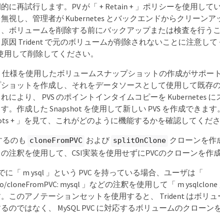
再試行します。PV が「 + Retain + 」ポリシーを使用している場
無視し、管理者が Kubernetes とバックエンドからクリーン
、ボリュームを削除する前にバックアップまたは検査を行うこ
因 Trident で元のボリュームが削除されないことに注意してくだ
tl') を使用して削除してください。
では CSI 仕様を使用したボリュームスナップショットの作成がサポ
ショットを作成し、それをデータソースとして使用して既存の P
により、 PVS のポイントインタイムコピーを Kubernetes
作成した Snapshot を使用して新しい PVS を作成できます。「 
napshots + 」を見て、これがどのように機能するかを確認してくだ
供するのも
および
クローンを作
cloneFromPVC
splitOnClone
の注釈を使用して、CSI実装を使用せずにPVCのクローンを作
でに「 m ysql 」という PVC を持っている場合、ユーザは「
app.io/cloneFromPVC: mysql 」などの注釈を使用して「 m ysqlcl
。このアノテーションセットを使用すると、 Trident はボリ
るのではなく、 MySQL PVC に対応するボリュームのクロー