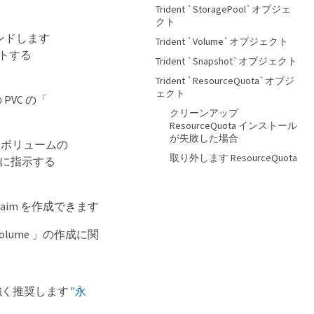
Trident `StoragePool`オブジェ
クト
にバインドします
Trident `Volume`オブジェクト
ウントする
Trident `Snapshot`オブジェクト
Trident `ResourceQuota`オブジ
ェクト
 PVC の「
クリーンアップ
ResourceQuota インストール
が失敗した場合
ドにボリュームの
取り外します ResourceQuota
s に指示する
eClaim を作成できます
Volume 」の作成に関
を強く推奨します
"永