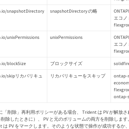
p.io/snapshotDirectory
snapshotDirectory の略
ONTAP
エコノミ
flexgro
p.io/unixPermissions
unixPermissions
ONTAP
エコノミ
flexgro
.io/blockSize
ブロックサイズ
solidfir
app.io/skipリカバリキュ
リカバリキューをスキップ
ontap-
econom
flexgr
ontap-
 に「削除」再利用ポリシーがある場合、 Trident は PV が解
C を削除したときに）、 PV と元のボリュームの両方を削除しま
dent は PV をマークします。そのような状態で操作が成功するか、