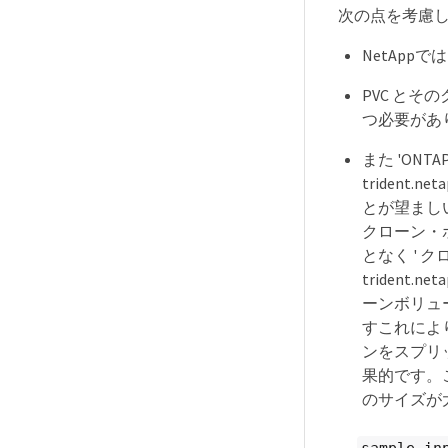
次の点を考慮
NetAp
PVC とそ
つ必要があ
また 'ONTA
trident.n
とが望ましい場合が
クローン・
となく '
trident.
ーンボリュ
すこれによ
ンをスプリ
果的です。
のサイズが
。
sample-in