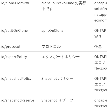
p.io/cloneFromPVC
cloneSourceVolume の実行
ontap-
中です
solidfi
netapp
econo
p.io/splitOnClone
splitOnClone
ONTAP 
SAN
.io/protocol
プロトコル
任意
.io/exportPolicy
エクスポートポリシー
ONTAP
エコノミ
flexgro
p.io/snapshotPolicy
Snapshot ポリシー
ONTAP
エコノミ
flexgr
p.io/snapshotReserve
Snapshot リザーブ
ontap-
flexgr