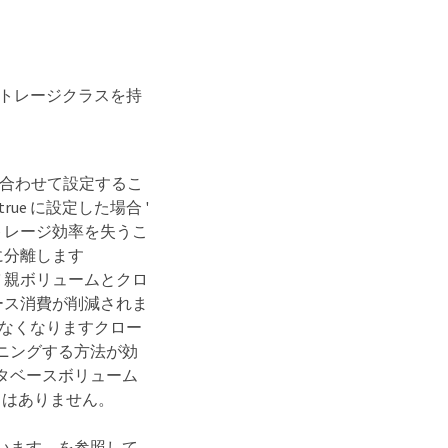
じストレージクラスを持
PVC` と組み合わせて設定するこ
を true に設定した場合 '
トレージ効率を失うこ
に分離します
ないと ' 親ボリュームとクロ
ース消費が削減されま
きなくなりますクロー
ニングする方法が効
タベースボリューム
トはありません。
まれています。を参照して