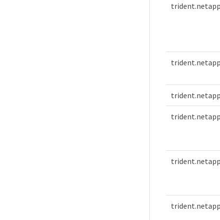
trident.netap
trident.netap
trident.netapp
trident.netapp
trident.netap
trident.netap