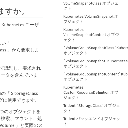
VolumeSnapshotClass オブジェ
クト
ますか。
Kubernetes VolumeSnapshot オ
ブジェクト
rnetes ユーザ
Kubernetes
VolumeSnapshotContent オブジ
ェクト
新しい「
`VolumeGroupSnapshotClass`Kuber
eClass 」から要求しま
オブジェクト
`VolumeGroupSnapshot`Kubernetes
オブジェクト
ールとして識別し、要求され
`VolumeGroupSnapshotContent`Kub
ラメータを含んでいま
オブジェクト
Kubernetes
CustomResourceDefinition オブ
 S torageClass
ジェクト
グに使用できます。
Trident `StorageClass`オブジェ
クト
2 つのオブジェクトを
ュームを検索、マウント、処
Trident バックエンドオブジェク
ト
entVolume 」と実際のス