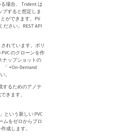
合、 Trident は
アップすると想定しま
とができます。PV
さい。REST API
ートされています。ボリ
VC のクローンを作
 にスナップショットの
+On-Demand
さい。
成するためのアノテ
成できます。
one 」という新しい PVC
ュームをゼロからプロ
ンを作成します。