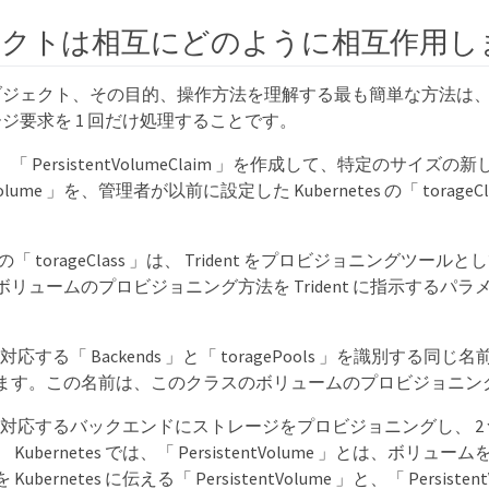
クトは相互にどのように相互作用し
ジェクト、その目的、操作方法を理解する最も簡単な方法は、 Kube
ジ要求を 1 回だけ処理することです。
 PersistentVolumeClaim 」を作成して、特定のサイズの
ntVolume 」を、管理者が以前に設定した Kubernetes の「 torag
tes の「 torageClass 」は、 Trident をプロビジョニングツ
リュームのプロビジョニング方法を Trident に指示するパ
は、対応する「 Backends 」と「 toragePools 」を識別する同じ名前の「
ます。この名前は、このクラスのボリュームのプロビジョニン
t は、対応するバックエンドにストレージをプロビジョニングし、 
Kubernetes では、「 PersistentVolume 」とは、ボリ
ubernetes に伝える「 PersistentVolume 」と、「 Persist