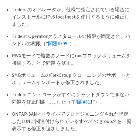
Tridentのオペレータが、仕様で指定されている場合に
インストールにIPv6 localhostを使用するように修正し
ました。
Trident Operatorクラスタロールの権限が固定され、バ
ンドルの権限（
"問題#799"
）。
RWXモードで複数のノードにrawブロックボリュームを
接続することで問題 を修正。
SMBボリュームのFlexGroup クローニングのサポートと
ボリュームインポートが修正されました。
Tridentコントローラがすぐにシャットダウンできない
問題を修正問題 しました（
"問題#811"
）。
ONTAP-SAN-*ドライバでプロビジョニングされた指定
したLUNに関連付けられているすべてのigroup名を一覧
表示する修正を追加しました。