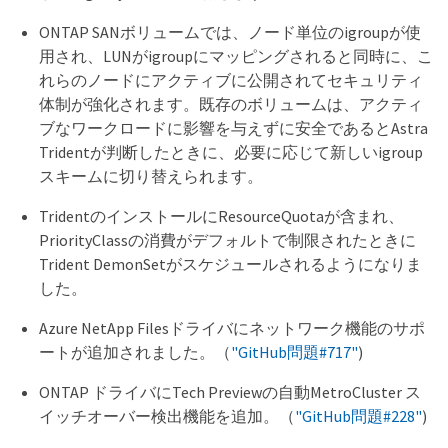
ONTAP SANボリュームでは、ノード単位のigroupが使
用され、LUNがigroupにマッピングされると同時に、こ
れらのノードにアクティブに公開されてセキュリティ
体制が強化されます。既存のボリュームは、アクティ
ブなワークロードに影響を与えずに安全であるとAstra
Tridentが判断したときに、必要に応じて新しいigroup
スキームに切り替えられます。
TridentのインストールにResourceQuotaが含まれ、
PriorityClassの消費がデフォルトで制限されたときに
Trident DemonSetがスケジュールされるようになりま
した。
Azure NetApp Filesドライバにネットワーク機能のサポ
ートが追加されました。（
"GitHub問題#717"
)
ONTAP ドライバにTech Previewの自動MetroCluster ス
イッチオーバー検出機能を追加。（
"GitHub問題#228"
)