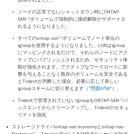
ノードの正常でないシャットダウン時にONTAP-
SAN-*ボリュームで強制的に接続解除がサポートさ
れるようになりました。
すべてのontap-san-*ボリュームでノード単位の
igroupを使用するようになりました。LUNはigroup
にマッピングされるだけで、それらのノードにアク
ティブにパブリッシュされるため、セキュリティ体
制が強化されます。アクティブなワークロードに影
響を与えることなく既存のボリュームを安全である
とTridentが判断した場合、必要に応じて新しい
igroupスキームに切り替えます（
"問題#758"
）。
Tridentで管理されていないigroupをONTAP-SAN-*バ
ックエンドからクリーンアップし、Tridentのセキュ
リティを強化
ストレージドライバontap-nas-economyとontap-nas-
flexgroupに、Amazon FSxによるSMBボリュームのサポ