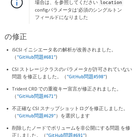
場合は、を参照してください
location
configパラメータは'必須のシングルトン
フィールドになりました
の修正
iSCSI イニシエータ名の解析が改善されました。
（
"GitHub問題#681"
)
CSI ストレージクラスのパラメータが許可されていない
問題 を修正しました。（
"GitHub問題#598"
)
Trident CRD での重複キー宣言が修正されました。
（
"GitHub問題#671"
)
不正確な CSI スナップショットログを修正しました。
（
"GitHub問題#629"
）を選択します
削除したノードでボリュームを非公開にする問題 を修
正しました。（
"GitHub問題#691"
)