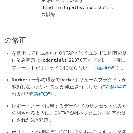
21.07リリー
find_multipaths: no
ス以降
の修正
を使用して作成されたONTAP バックエンドに固有の修
正済み問題
22.07.0アップグレード時に
credentials
フィールドがオンラインにならない（
"問題 #759"
）。
Docker：
一部の環境でDockerボリュームプラグインが
起動しないという問題 が修正されました（
"問題#548"
および
"問題#760"
）。
レポートノードに属するデータLIFのサブセットのみが
公開されるように、ONTAP SANバックエンド固有の修
正されたSLM問題 。
ボリュームの接続時にiSCSI LUNの不要なスキャンが発