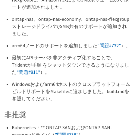
ートが追加されました。
ontap-nas、ontap-nas-economy、ontap-nas-flexgroup
ストレージドライバでSMB共有のサポートが追加され
ました。
arm64ノードのサポートを追加しました
"問題#732"
）。
最初にAPIサーバを非アクティブ化することで、
Tridentが手順 をシャットダウンできるようになりまし
た
"問題#811"
）。
Windowsおよびarm64ホストのクロスプラットフォーム
ビルドサポートをMakefileに追加しました。build.mdを
参照してください。
非推奨
Kubernetes：** ONTAP-SANおよびONTAP-SAN-
economyドライバ（
"問題#758"
）。