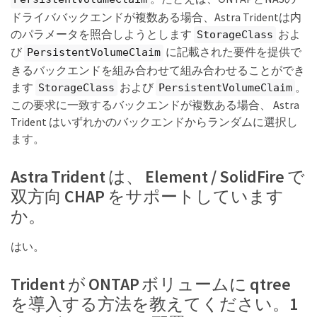
ドライババックエンドが複数ある場合、Astra Tridentは内
のパラメータを照合しようとします
およ
StorageClass
び
に記載された要件を提供で
PersistentVolumeClaim
きるバックエンドを組み合わせて組み合わせることができ
ます
および
。
StorageClass
PersistentVolumeClaim
この要求に一致するバックエンドが複数ある場合、 Astra
Trident はいずれかのバックエンドからランダムに選択し
ます。
Astra Trident は、 Element / SolidFire で
双方向 CHAP をサポートしています
か。
はい。
Trident が ONTAP ボリュームに qtree
を導入する方法を教えてください。1