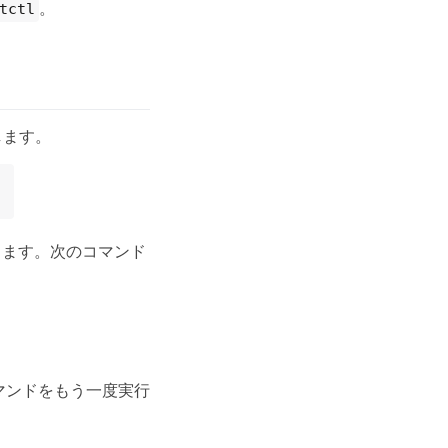
。
tctl
します。
ります。次のコマンド
マンドをもう一度実行