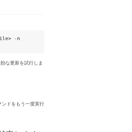
。
le> -n 
無効な更新を試行しま
マンドをもう一度実行