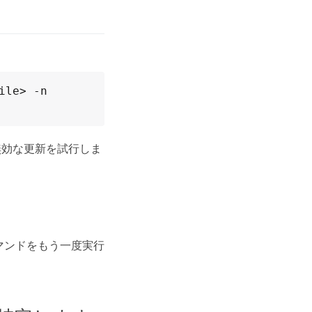
。
le> -n 
無効な更新を試行しま
マンドをもう一度実行