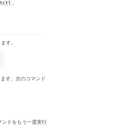
。
tctl
します。
ります。次のコマンド
マンドをもう一度実行