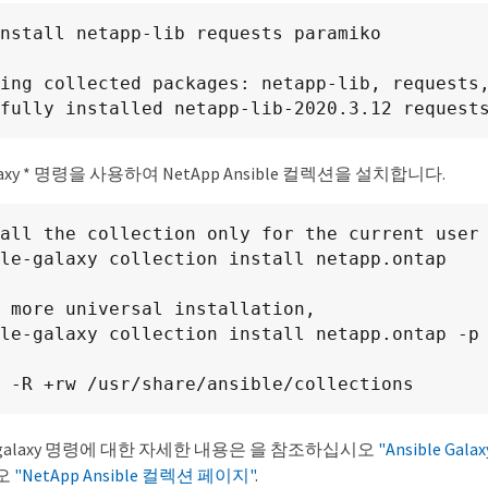
nstall netapp-lib requests paramiko

ing collected packages: netapp-lib, requests,
fully installed netapp-lib-2020.3.12 request
galaxy * 명령을 사용하여 NetApp Ansible 컬렉션을 설치합니다.
all the collection only for the current user

le-galaxy collection install netapp.ontap

 more universal installation,

le-galaxy collection install netapp.ontap -p 
 -R +rw /usr/share/ansible/collections
ies-galaxy 명령에 대한 자세한 내용은 을 참조하십시오
"Ansible Gal
오
"NetApp Ansible 컬렉션 페이지"
.