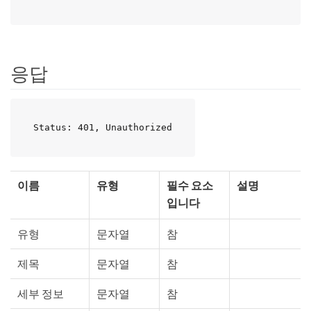
응답
Status: 401, Unauthorized
이름
유형
필수 요소
설명
입니다
유형
문자열
참
제목
문자열
참
세부 정보
문자열
참