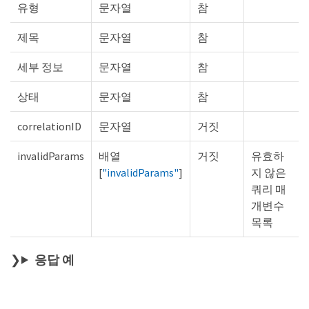
유형
문자열
참
제목
문자열
참
세부 정보
문자열
참
상태
문자열
참
correlationID
문자열
거짓
invalidParams
배열
거짓
유효하
[
"invalidParams"
]
지 않은
쿼리 매
개변수
목록
응답 예