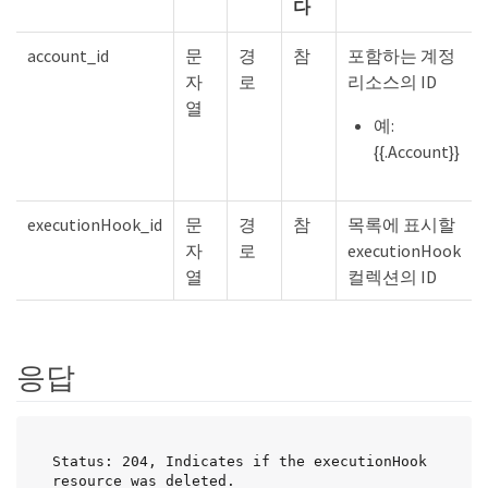
다
account_id
문
경
참
포함하는 계정
자
로
리소스의 ID
열
예:
{{.Account}}
executionHook_id
문
경
참
목록에 표시할
자
로
executionHook
열
컬렉션의 ID
응답
Status: 204, Indicates if the executionHook 
resource was deleted.