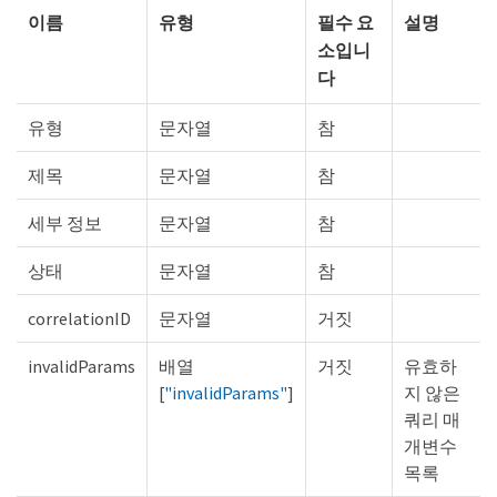
이름
유형
필수 요
설명
소입니
다
유형
문자열
참
제목
문자열
참
세부 정보
문자열
참
상태
문자열
참
correlationID
문자열
거짓
invalidParams
배열
거짓
유효하
[
"invalidParams"
]
지 않은
쿼리 매
개변수
목록