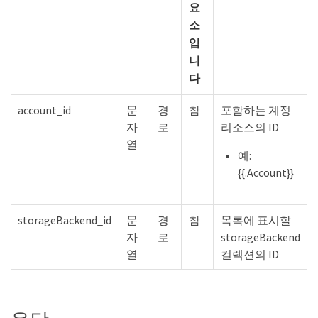
요
소
입
니
다
account_id
문
경
참
포함하는 계정
자
로
리소스의 ID
열
예:
{{.Account}}
storageBackend_id
문
경
참
목록에 표시할
자
로
storageBackend
열
컬렉션의 ID