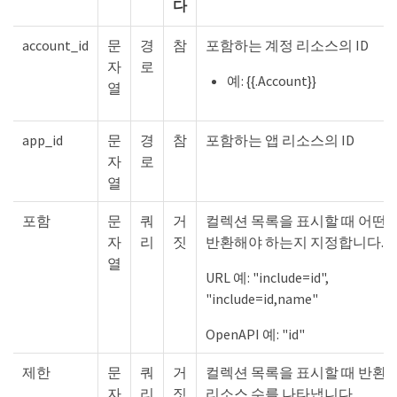
다
account_id
문
경
참
포함하는 계정 리소스의 ID
자
로
예: {{.Account}}
열
app_id
문
경
참
포함하는 앱 리소스의 ID
자
로
열
포함
문
쿼
거
컬렉션 목록을 표시할 때 어떤
자
리
짓
반환해야 하는지 지정합니다.
열
URL 예: "include=id",
"include=id,name"
OpenAPI 예: "id"
제한
문
쿼
거
컬렉션 목록을 표시할 때 반환
자
리
짓
리소스 수를 나타냅니다.