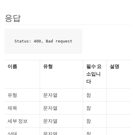
응답
Status: 400, Bad request
이름
유형
필수 요
설명
소입니
다
유형
문자열
참
제목
문자열
참
세부 정보
문자열
참
상태
문자열
참