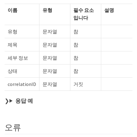
이름
유형
필수 요소
설명
입니다
유형
문자열
참
제목
문자열
참
세부 정보
문자열
참
상태
문자열
참
correlationID
문자열
거짓
응답 예
오류