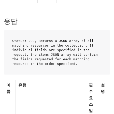
응답
Status: 200, Returns a JSON array of all 
matching resources in the collection. If 
individual fields are specified in the 
request, the items JSON array will contain 
the fields requested for each matching 
resource in the order specified.
이
유형
필
설
름
수
명
요
소
입