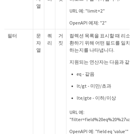
열
URL 예: "limit=2"
OpenAPI 예제: "2"
필터
문
쿼
거
컬렉션 목록을 표시할 때 리소
자
리
짓
환하기 위해 어떤 필드를 일치
열
하는지를 나타냅니다.
지원되는 연산자는 다음과 같습
eq - 같음
lt/gt - 미만/초과
lte/gte - 이하/이상
URL 예:
"filter=field%20eq%20%27val
OpenAPI 예: "field eq 'value'"