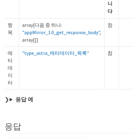
니
다
항
array[다음 중 하나:
참
목
"appMirror_1.0_get_response_body"
,
array[]]
메
"type_astra_메타데이터_목록"
참
타
데
이
터
응답 예
응답