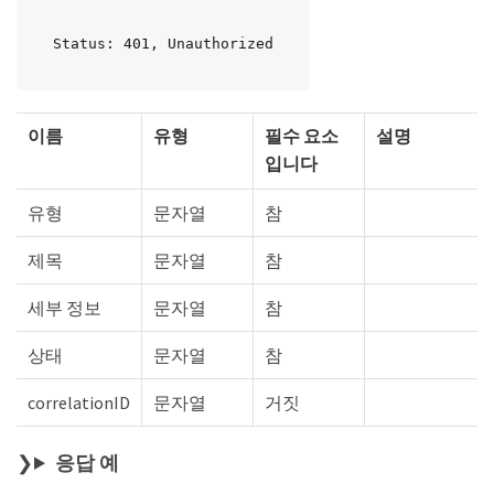
Status: 401, Unauthorized
이름
유형
필수 요소
설명
입니다
유형
문자열
참
제목
문자열
참
세부 정보
문자열
참
상태
문자열
참
correlationID
문자열
거짓
응답 예