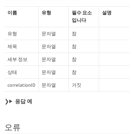
이름
유형
필수 요소
설명
입니다
유형
문자열
참
제목
문자열
참
세부 정보
문자열
참
상태
문자열
참
correlationID
문자열
거짓
응답 예
오류