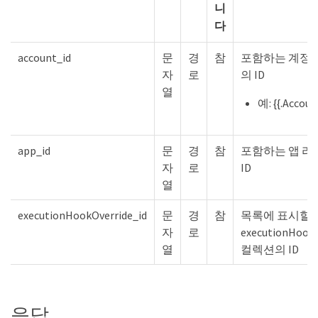
니
다
account_id
문
경
참
포함하는 계정
자
로
의 ID
열
예: {{.Accoun
app_id
문
경
참
포함하는 앱 
자
로
ID
열
executionHookOverride_id
문
경
참
목록에 표시할
자
로
executionHookO
열
컬렉션의 ID
응답