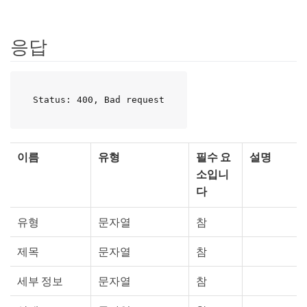
응답
Status: 400, Bad request
이름
유형
필수 요
설명
소입니
다
유형
문자열
참
제목
문자열
참
세부 정보
문자열
참