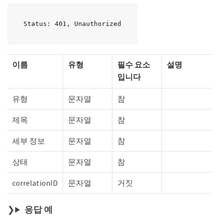
Status: 401, Unauthorized
이름
유형
필수 요소
설명
입니다
유형
문자열
참
제목
문자열
참
세부 정보
문자열
참
상태
문자열
참
correlationID
문자열
거짓
응답 예