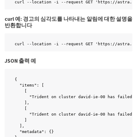
curl --location -i --request GET 'https://astra.ne
curl 예: 경고의 심각도를 나타내는 알림에 대한 설명을
반환합니다
curl --location -i --request GET 'https://astra.ne
JSON 출력 예
{

  "items": [

    [

      "Trident on cluster david-ie-00 has failed o
    ],

    [

      "Trident on cluster david-ie-00 has failed o
    ]

  ],

  "metadata": {}
