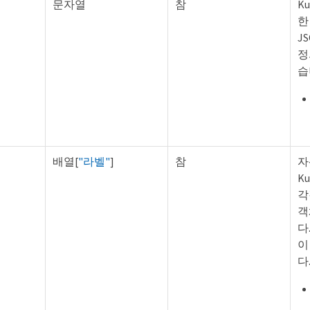
문자열
참
K
한
J
정
습
배열[
"라벨"
]
참
자
K
각
객
다
이
다