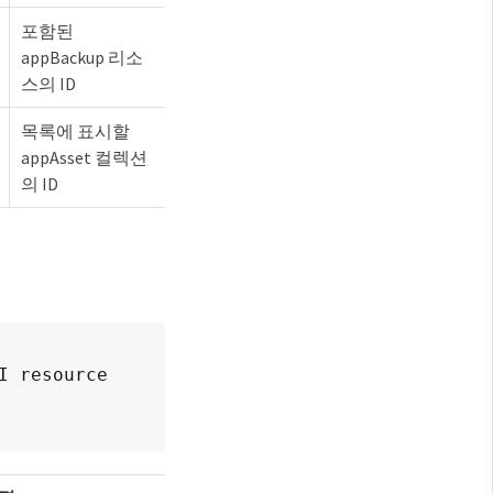
포함된
appBackup 리소
스의 ID
목록에 표시할
appAsset 컬렉션
의 ID
 resource 