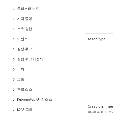
클러스터 노드
자격 증명
소유 권한
assetType
이벤트
실행 후크
실행 후크 재정의
피처
그룹
후크 소스
Kubernetes API 리소스
CreationTime
LDAP 그룹
를 클릭합니다