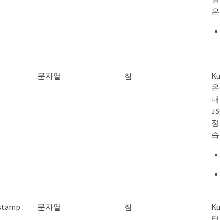
은
문자열
참
K
온
내
J
정
습
stamp
문자열
참
K
터