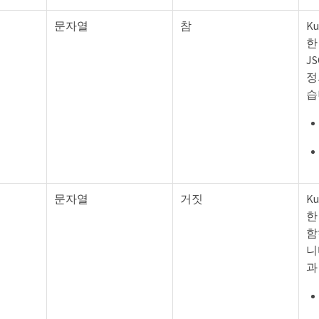
문자열
참
K
한
J
정
습
문자열
거짓
K
한
함
니
과