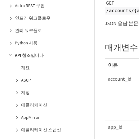
GET
Astra REST 구현
/accounts/{
인프라 워크플로우
JSON 응답 본
관리 워크플로
Python 사용
매개변수
API 참조입니다
이름
개요
account_id
ASUP
계정
애플리케이션
AppMirror
app_id
애플리케이션 스냅샷