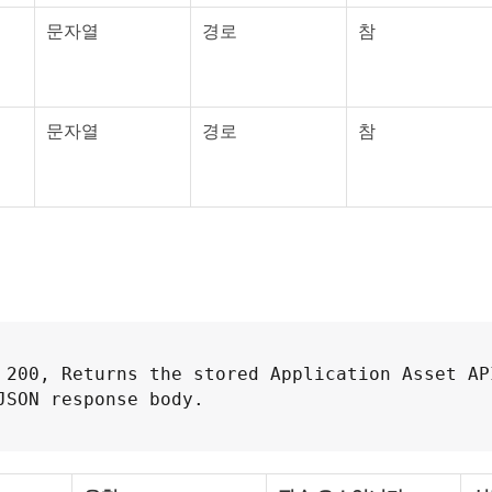
문자열
경로
참
문자열
경로
참
 200, Returns the stored Application Asset API
JSON response body.