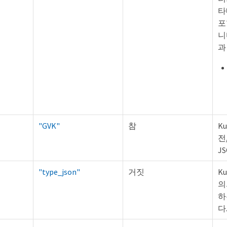
타
포
니
과
"GVK"
참
K
전
J
"type_json"
거짓
K
의
하
다