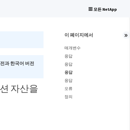
모든 NetApp
Close
이 페이지에서
매개변수
응답
버전과 한국어 버전
응답
응답
응답
션 자산을
오류
정의