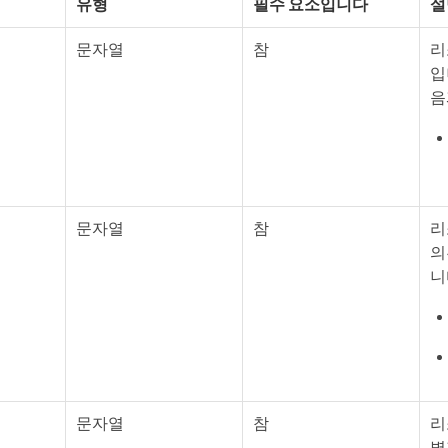
유형
필수 요소입니다
설
문자열
참
리
입
음
문자열
참
리
의
니
문자열
참
리
별