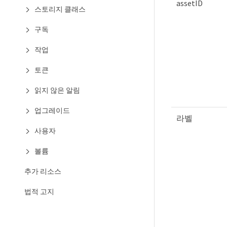
assetID
스토리지 클래스
구독
작업
토큰
읽지 않은 알림
업그레이드
라벨
사용자
볼륨
추가 리소스
법적 고지