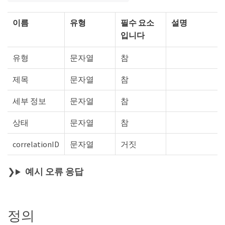
이름
유형
필수 요소
설명
입니다
유형
문자열
참
제목
문자열
참
세부 정보
문자열
참
상태
문자열
참
correlationID
문자열
거짓
예시 오류 응답
정의