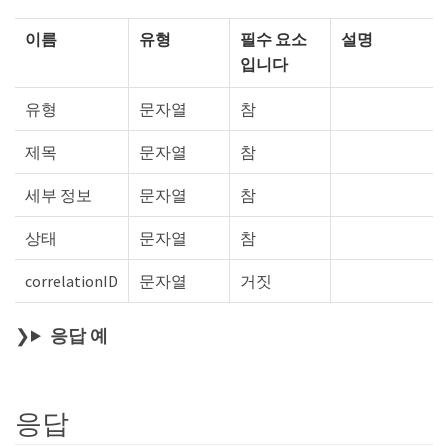
이름
유형
필수 요소
설명
입니다
유형
문자열
참
제목
문자열
참
세부 정보
문자열
참
상태
문자열
참
correlationID
문자열
거짓
응답 예
응답