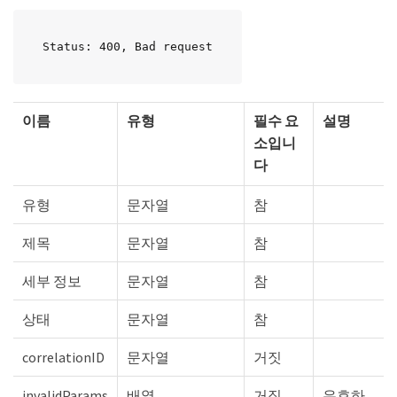
Status: 400, Bad request
이름
유형
필수 요
설명
소입니
다
유형
문자열
참
제목
문자열
참
세부 정보
문자열
참
상태
문자열
참
correlationID
문자열
거짓
invalidParams
배열
거짓
유효하