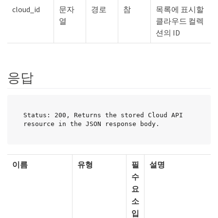
cloud_id
문자
경로
참
목록에 표시할
열
클라우드 컬렉
션의 ID
응답
Status: 200, Returns the stored Cloud API 
resource in the JSON response body.
이름
유형
필
설명
수
요
소
입