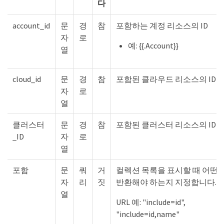
다
account_id
문
경
참
포함하는 계정 리소스의 ID
자
로
예: {{.Account}}
열
cloud_id
문
경
참
포함된 클라우드 리소스의 ID
자
로
열
클러스터
문
경
참
포함된 클러스터 리소스의 ID
_ID
자
로
열
포함
문
쿼
거
컬렉션 목록을 표시할 때 어떤
자
리
짓
반환해야 하는지 지정합니다.
열
URL 예: "include=id",
"include=id,name"