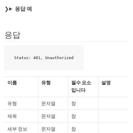
응답 예
응답
Status: 401, Unauthorized
이름
유형
필수 요소
설명
입니다
유형
문자열
참
제목
문자열
참
세부 정보
문자열
참