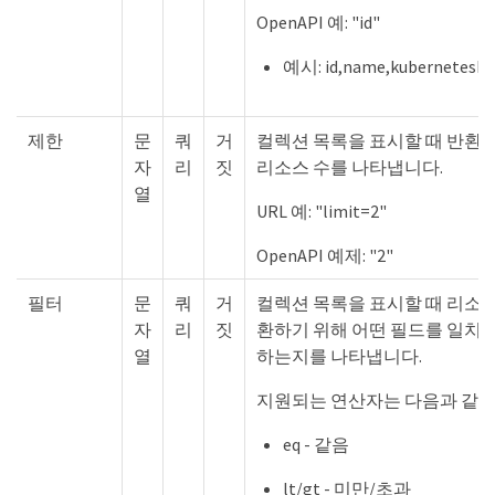
OpenAPI 예: "id"
예시: id,name,kubernetesLa
제한
문
쿼
거
컬렉션 목록을 표시할 때 반환
자
리
짓
리소스 수를 나타냅니다.
열
URL 예: "limit=2"
OpenAPI 예제: "2"
필터
문
쿼
거
컬렉션 목록을 표시할 때 리소
자
리
짓
환하기 위해 어떤 필드를 일치
열
하는지를 나타냅니다.
지원되는 연산자는 다음과 같습
eq - 같음
lt/gt - 미만/초과