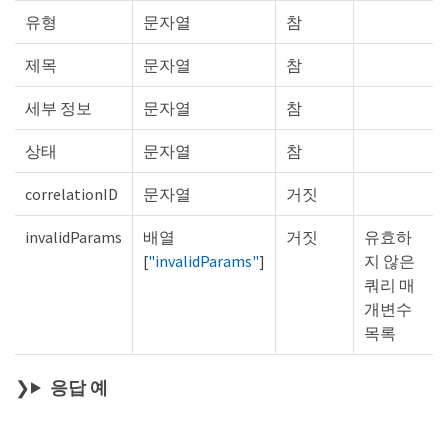
유형
문자열
참
제목
문자열
참
세부 정보
문자열
참
상태
문자열
참
correlationID
문자열
거짓
invalidParams
배열
거짓
유효하
[
"invalidParams"
]
지 않은
쿼리 매
개변수
목록
응답 예