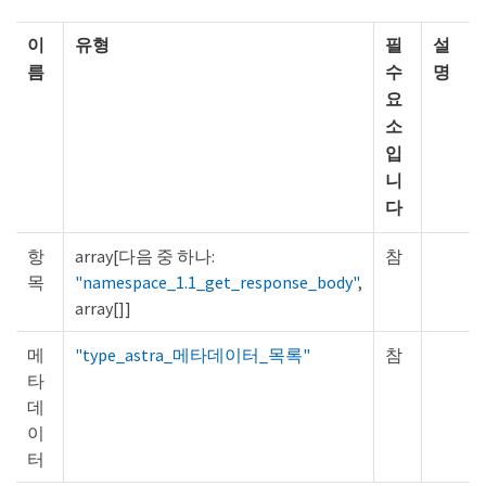
이
유형
필
설
름
수
명
요
소
입
니
다
항
array[다음 중 하나:
참
목
"namespace_1.1_get_response_body"
,
array[]]
메
"type_astra_메타데이터_목록"
참
타
데
이
터