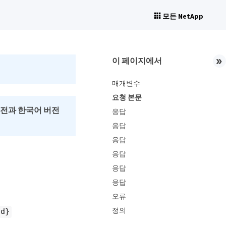
모든 NetApp
이 페이지에서
매개변수
요청 본문
버전과 한국어 버전
응답
응답
응답
응답
응답
응답
오류
정의
id}