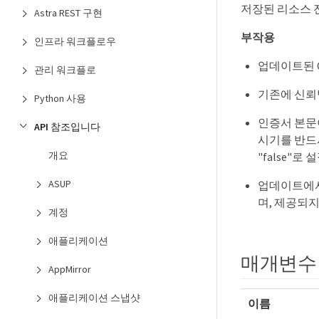
저장된 리소스 
Astra REST 구현
부작용
인프라 워크플로우
업데이트된 
관리 워크플로
기존에 신뢰받
Python 사용
인증서 본문이 
API 참조입니다
시기를 반드시
개요
"false"로
ASUP
업데이트에서 인
며, 제공되지
계정
애플리케이션
매개변수
AppMirror
애플리케이션 스냅샷
이름