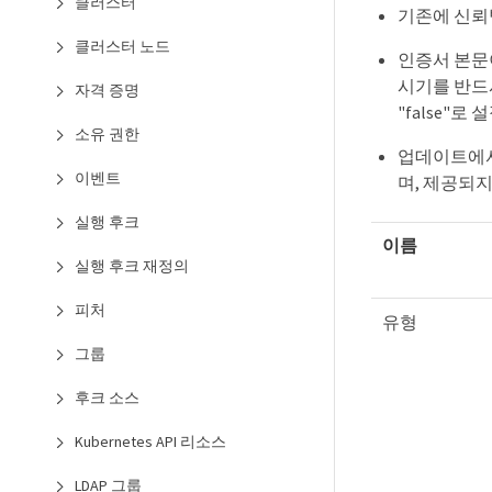
클러스터
기존에 신뢰받
클러스터 노드
인증서 본문이 
시기를 반드시
자격 증명
"false"로
소유 권한
업데이트에서 인
이벤트
며, 제공되지
실행 후크
이름
실행 후크 재정의
피처
유형
그룹
후크 소스
Kubernetes API 리소스
LDAP 그룹