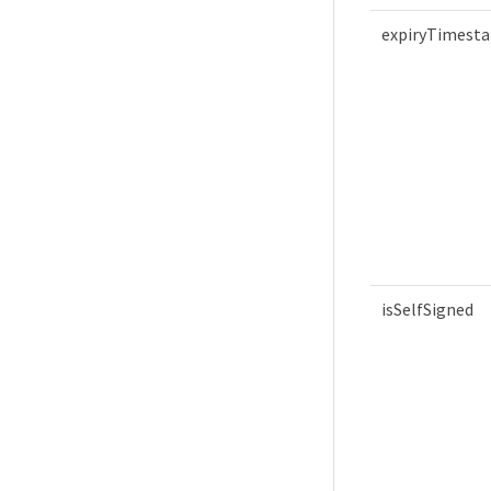
expiryTimest
isSelfSigned