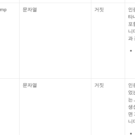
amp
문자열
거짓
인
타
포
니
과
문자열
거짓
인
었
는 
생
면 
니다