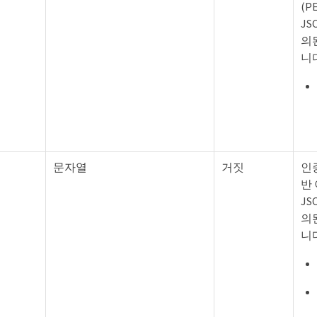
(P
JS
의
니
문자열
거짓
인
반
JS
의
니