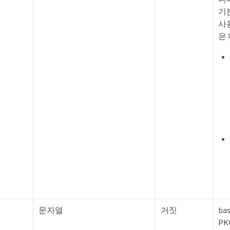
기본
사
은
문자열
거짓
ba
PK