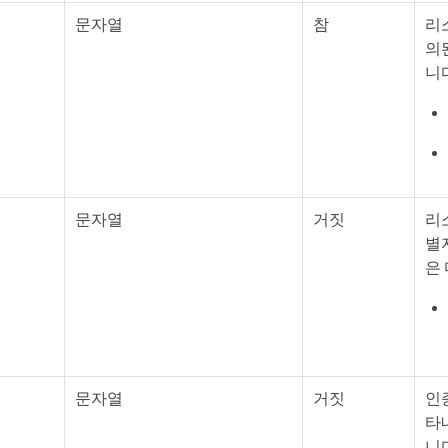
문자열
참
리
의
니
문자열
거짓
리
별
은
문자열
거짓
인
타
니