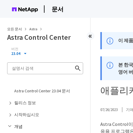
문서
모든 문서
Astra
Astra Control Center
이 제품
버전
23.04
본 한
영어 
애플리
Astra Control Center 23.04 문서
릴리스 정보
07/26/2023
기
시작하십시오
Astra Con
개념
응용 프로그램은