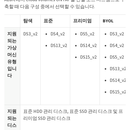
축할 때 다음 구성 중에서 선택할 수 있습니다.
탐색
표준
프리미엄
BYOL
지원
DS3_v2
DS4_v2
DS5_v2
DS3_v2
되는
DS13_v2
DS14_v2
DS4_v2
가상
머신
DS15_v2
DS5_v2
유형
입니
DS13_v2
다
DS14_v2
DS15_v2
지원
표준 HDD 관리 디스크, 표준 SSD 관리 디스크 및 프
되는
리미엄 SSD 관리 디스크
디스