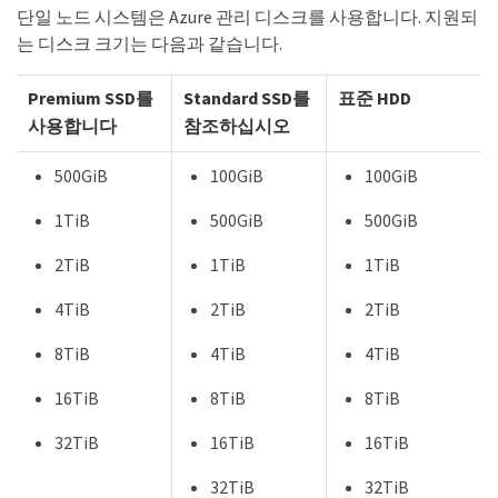
단일 노드 시스템은 Azure 관리 디스크를 사용합니다. 지원되
는 디스크 크기는 다음과 같습니다.
Premium SSD를
Standard SSD를
표준 HDD
사용합니다
참조하십시오
500GiB
100GiB
100GiB
1TiB
500GiB
500GiB
2TiB
1TiB
1TiB
4TiB
2TiB
2TiB
8TiB
4TiB
4TiB
16TiB
8TiB
8TiB
32TiB
16TiB
16TiB
32TiB
32TiB