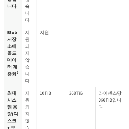
니다
습
니
다
Blob
지
지원
저장
원
소에
되
콜드
지
데이
않
터 계
습
2
층화
니
다
최대
지
10TiB
368TiB
라이센스당
시스
원
368TiB입니
템 용
되
다
량(디
지
스크
않
+ 오
습