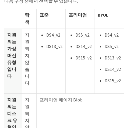
다음 구성 중에서 선택할 수 있습니다.
탐
표준
프리미엄
BYOL
색
지원
지
DS4_v2
DS5_v2
DS4_v2
되는
원
DS13_v2
DS14_v2
DS5_v2
가상
되
머신
지
DS15_v2
DS13_v2
유형
않
입니
습
DS14_v2
다
니
DS15_v2
다
지원
지
프리미엄 페이지 Blob
되는
원
디스
되
크 유
지
형입
않