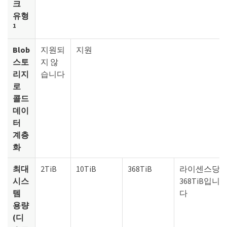
크
유형
1
Blob
지원되
지원
스토
지 않
리지
습니다
로
콜드
데이
터
계층
화
최대
2TiB
10TiB
368TiB
라이센스당
시스
368TiB입니
템
다
용량
(디