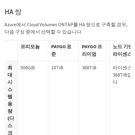
HA 쌍
Azure에서 Cloud Volumes ONTAP를 HA 쌍으로 구축할 경우,
다음 구성 중에서 선택할 수 있습니다.
프리모늄
PAYGO 표
PAYGO 프
노드 기반
준
리미엄
라이센스
최
500GiB
10TiB
368TiB
라이센스
대
368TiB입
시
다
스
템
용
량
(디
스
크