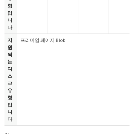
형
입
니
다
지
프리미엄 페이지 Blob
원
되
는
디
스
크
유
형
입
니
다