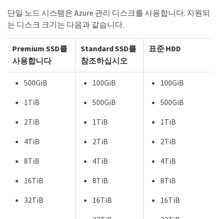
단일 노드 시스템은 Azure 관리 디스크를 사용합니다. 지원되
는 디스크 크기는 다음과 같습니다.
Premium SSD를
Standard SSD를
표준 HDD
사용합니다
참조하십시오
500GiB
100GiB
100GiB
1TiB
500GiB
500GiB
2TiB
1TiB
1TiB
4TiB
2TiB
2TiB
8TiB
4TiB
4TiB
16TiB
8TiB
8TiB
32TiB
16TiB
16TiB