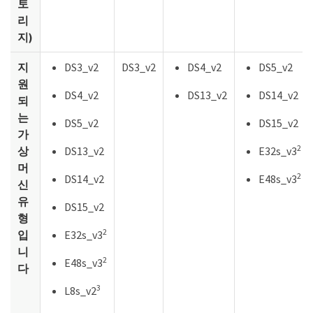
토
리
지)
지
DS3_v2
DS3_v2
DS4_v2
DS5_v2
원
DS4_v2
DS13_v2
DS14_v2
되
는
DS5_v2
DS15_v2
가
2
상
DS13_v2
E32s_v3
머
2
DS14_v2
E48s_v3
신
유
DS15_v2
형
2
입
E32s_v3
니
2
E48s_v3
다
3
L8s_v2