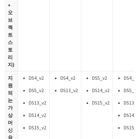
+
오
브
젝
트
스
토
리
지)
지
DS4_v2
DS4_v2
DS5_v2
DS4_v2
원
DS5_v2
DS13_v2
DS14_v2
DS5_v2
되
는
DS13_v2
DS15_v2
DS13_v
가
상
DS14_v2
DS14_v
머
DS15_v2
DS15_v
신
유