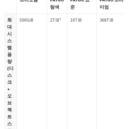
탐색
준
미엄
1
최
500GiB
2TiB
10TiB
368TiB
대
시
스
템
용
량
(디
스
크
+
오
브
젝
트
스