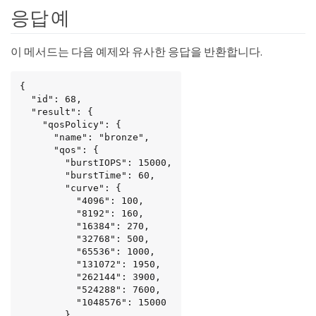
응답 예
이 메서드는 다음 예제와 유사한 응답을 반환합니다.
{

  "id": 68,

  "result": {

    "qosPolicy": {

      "name": "bronze",

      "qos": {

        "burstIOPS": 15000,

        "burstTime": 60,

        "curve": {

          "4096": 100,

          "8192": 160,

          "16384": 270,

          "32768": 500,

          "65536": 1000,

          "131072": 1950,

          "262144": 3900,

          "524288": 7600,

          "1048576": 15000

        },
