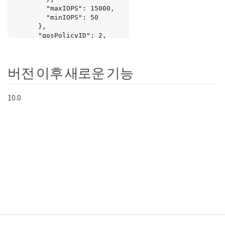
        "maxIOPS": 15000,

        "minIOPS": 50

      },

      "qosPolicyID": 2,

      "volumeIDs": []

    }

  }

버전 이후 새로운 기능
}
10.0