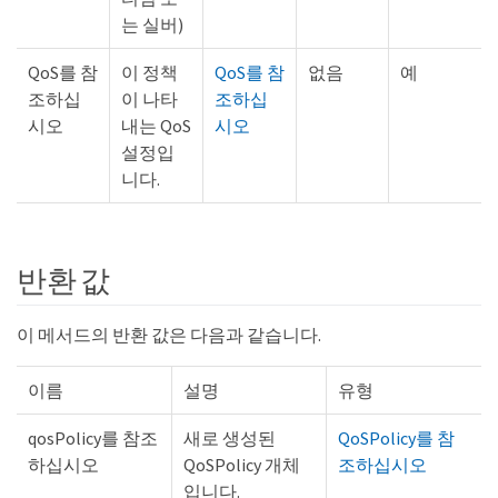
는 실버)
QoS를 참
이 정책
QoS를 참
없음
예
조하십
이 나타
조하십
시오
내는 QoS
시오
설정입
니다.
반환 값
이 메서드의 반환 값은 다음과 같습니다.
이름
설명
유형
qosPolicy를 참조
새로 생성된
QoSPolicy를 참
하십시오
QoSPolicy 개체
조하십시오
입니다.