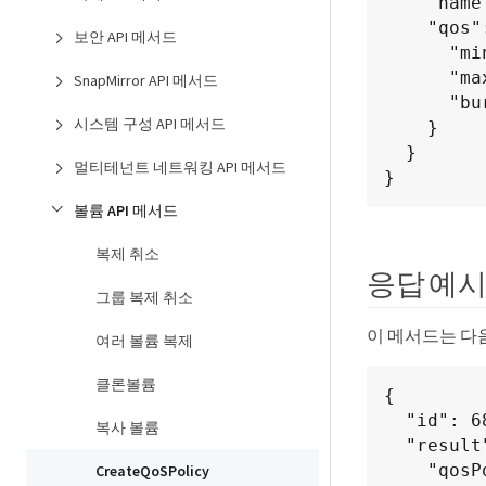
    "name": "bronze",

    "qos": {

보안 API 메서드
      "minIOPS": 50,

      "maxIOPS": 15000,

SnapMirror API 메서드
      "burstIOPS": 15000

시스템 구성 API 메서드
    }

  }

멀티테넌트 네트워킹 API 메서드
}
볼륨 API 메서드
복제 취소
응답 예
그룹 복제 취소
이 메서드는 다
여러 볼륨 복제
클론볼륨
{

  "id": 68,

복사 볼륨
  "result": {

    "qosPolicy": {

CreateQoSPolicy