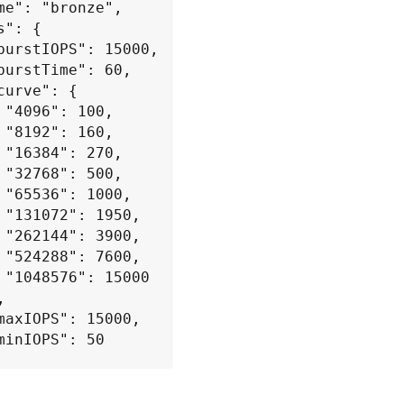
,

,

,

,

,

,

,

,

0
