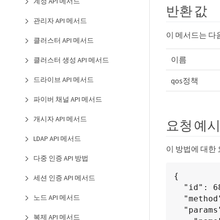
계정 API 메서드
반환 값
관리자 API 메서드
이 메서드는 다
클러스터 API 메서드
이름
클러스터 생성 API 메서드
드라이브 API 메서드
qos정책
파이버 채널 API 메서드
개시자 API 메서드
요청 예
LDAP API 메서드
이 방법에 대한
다중 인증 API 방법
{

세션 인증 API 메서드
  "id": 68,

노드 API 메서드
  "method": "CreateQoSPolicy",

  "params": {

복제 API 메서드