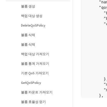
      "name": "bronze",

볼륨 생성
      "qos": {

        "burstIOPS": 15000,

백업 대상 생성
        "burstTime": 60,

        "curve": {

DeleteQoSPolicy
          "4096": 100
볼륨 삭제
          "8192": 160
          "16384": 270
볼륨 삭제
          "32768": 500
          "65536": 1000
백업 대상 가져오기
          "131072": 1950
          "262144": 3900
볼륨 통계 가져오기
          "524288": 7600
기본 QoS 가져오기
          "1048576": 1500
        },

GetQoSPolicy
        "maxIOPS": 15000,

        "minIOPS": 50

볼륨 카운트 가져오기
      },

      "qosPolicyID": 2,

볼륨 효율성 얻기
      "volumeIDs": []
