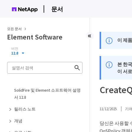
문서
모든 문서
Element Software
이 제품
버전
12.8
본 한
이 서
CreateQ
SolidFire 및 Element 소프트웨어 설명
서 12.8
릴리스 노트
11/12/2025
기
개념
당신은 사용할 
QoSPolicy 