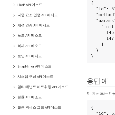
{

LDAP API 메소드
  "id": 5101,

  "method": "DeleteInitiators",

다중 요소 인증 API 메서드
  "params": {

세션 인증 API 메서드
    "initiators": [

      145,

노드 API 메소드
      147

    ]

복제 API 메소드
  }

}
보안 API 메서드
SnapMirror API 메소드
시스템 구성 API 메소드
응답 예
멀티 테넌트 네트워킹 API 메소드
이 메서드는 다
볼륨 API 메소드
볼륨 액세스 그룹 API 메소드
{

  "id": 5101,
