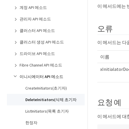
이 메서드에는 
계정 API 메소드
관리자 API 메소드
오류
클러스터 API 메소드
이 메서드는 다
클러스터 생성 API 메소드
드라이브 API 메소드
이름
Fibre Channel API 메소드
xInitialato
이니시에이터 API 메소드
CreateInitiators(초기자)
DeleteInitiators(삭제 초기자
요청 예
ListInitiators(목록 초기자
이 메서드에 대
한정자