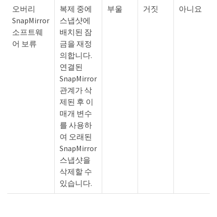
오버리
복제 중에
부울
거짓
아니요
SnapMirror
스냅샷에
소프트웨
배치된 잠
어 보류
금을 재정
의합니다.
연결된
SnapMirror
관계가 삭
제된 후 이
매개 변수
를 사용하
여 오래된
SnapMirror
스냅샷을
삭제할 수
있습니다.