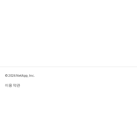
© 2026 NetApp, Inc.
이용 약관
개인 정보 보호 정책
쿠키 정책
쿠키 설정
이 페이지에 대한 피드백 보내기