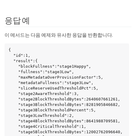
응답 예
이 메서드는 다음 예제와 유사한 응답을 반환합니다.
{

  "id":1,

  "result":{

    "blockFullness":"stage1Happy",

    "fullness":"stage3Low",

    "maxMetadataOverProvisionFactor":5,

    "metadataFullness":"stage3Low",

    "sliceReserveUsedThresholdPct":5,

    "stage2AwareThreshold":3,

    "stage2BlockThresholdBytes":2640607661261,

    "stage3BlockThresholdBytes":8281905846682,

    "stage3BlockThresholdPercent":5,

    "stage3LowThreshold":2,

    "stage4BlockThresholdBytes":8641988709581,

    "stage4CriticalThreshold":1,

    "stage5BlockThresholdBytes":12002762096640,
