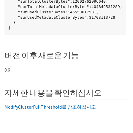
    "sumTotalClusterBytes":12002762096640,

    "sumTotalMetadataClusterBytes":404849531289,

    "sumUsedClusterBytes":45553617581,

    "sumUsedMetadataClusterBytes":31703113728

  }

}
버전 이후 새로운 기능
9.6
자세한 내용을 확인하십시오
ModifyClusterFullThreshold를 참조하십시오