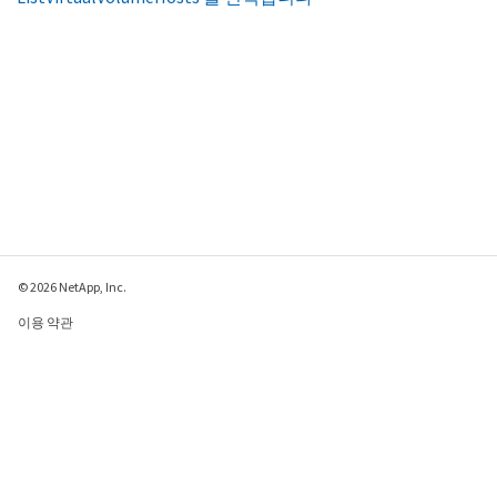
© 2026 NetApp, Inc.
이용 약관
개인 정보 보호 정책
쿠키 정책
쿠키 설정
이 페이지에 대한 피드백 보내기