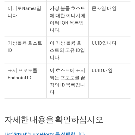
이니토Names입
가상 볼륨 호스트
문자열 배열
니다
에 대한 이니시에
이터 IQN 목록입
니다.
가상볼륨 호스트
이 가상 볼륨 호
UUID입니다
ID
스트의 고유 ID입
니다.
표시 프로토콜
이 호스트에 표시
UUID 배열
EndpointID
되는 프로토콜 끝
점의 ID 목록입니
다.
자세한 내용을 확인하십시오
ListVirtualVolumeHosts 를 선택합니다