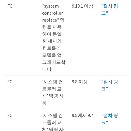
FC
"system
9.10.1 이상
"절차 링
controller
크"
replace" 명
령을 사용
하여 동일
한 섀시의
컨트롤러
모델을 업
그레이드합
니다
FC
'시스템 컨
9.8 이상
"절차 링
트롤러 교
크"
체' 명령 사
용
FC
'시스템 컨
9.5에서 9.7
"절차 링
트롤러 교
크"
체' 명령 사