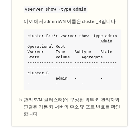
vserver show -type admin
이 예에서 admin SVM 이름은 cluster_B입니다.
cluster_B::*> vserver show -type admin

                               Admin      
Operational Root

Vserver     Type    Subtype    State      
State       Volume     Aggregate

----------- ------- ---------- -------
--- ----------- ---------- ----------

cluster_B

            admin   -          -          
-           -          -
관리 SVM(클러스터)에 구성된 외부 키 관리자와
연결된 기본 키 서버의 주소 및 포트 번호를 확인
합니다.