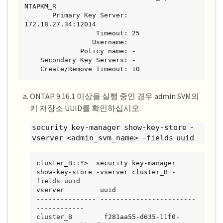
NTAPKM_R

       Primary Key Server: 
172.18.27.34:12014

                  Timeout: 25

                 Username:

              Policy name: -

    Secondary Key Servers: -

    Create/Remove Timeout: 10
ONTAP 9.16.1 이상을 실행 중인 경우 admin SVM의
키 저장소 UUID를 확인하십시오.
security key-manager show-key-store -
vserver <admin_svm_name> -fields uuid
cluster_B::*>  security key-manager 
show-key-store -vserver cluster_B -
fields uuid

vserver         uuid

--------------- ------------------------
------------

cluster_B        f281aa55-d635-11f0-