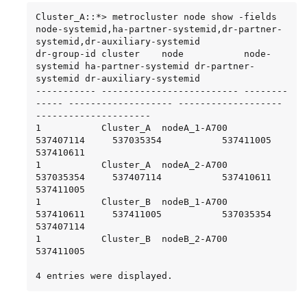
Cluster_A::*> metrocluster node show -fields 
node-systemid,ha-partner-systemid,dr-partner-
systemid,dr-auxiliary-systemid

dr-group-id cluster    node           node-
systemid ha-partner-systemid dr-partner-
systemid dr-auxiliary-systemid

----------- ------------------------- --------
----- ------------------- ------------------- 
---------------------

1           Cluster_A  nodeA_1-A700   
537407114     537035354           537411005           
537410611

1           Cluster_A  nodeA_2-A700   
537035354     537407114           537410611           
537411005

1           Cluster_B  nodeB_1-A700   
537410611     537411005           537035354           
537407114

1           Cluster_B  nodeB_2-A700   
537411005

4 entries were displayed.