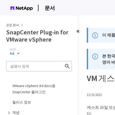
문서
모든 문서
SnapCenter Plug-in for
이 제품
VMware vSphere
버전
4.6
본 한
영어 
VM 게
VMware vSphere 4.6 docs용
SnapCenter 플러그인
12/15/2022
릴리스 정보
게스트 파일 또
개념
다.