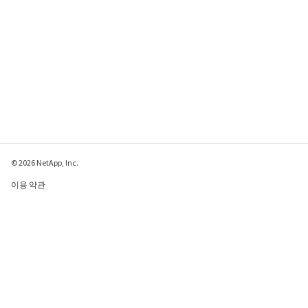
© 2026 NetApp, Inc.
이용 약관
개인 정보 보호 정책
쿠키 정책
쿠키 설정
이 페이지에 대한 피드백 보내기