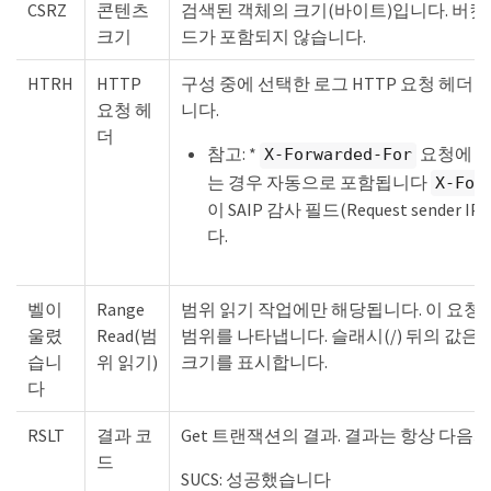
CSRZ
콘텐츠
검색된 객체의 크기(바이트)입니다. 버킷
크기
드가 포함되지 않습니다.
HTRH
HTTP
구성 중에 선택한 로그 HTTP 요청 헤더 
요청 헤
니다.
더
참고: *
요청에 있
X-Forwarded-For
는 경우 자동으로 포함됩니다
X-For
이 SAIP 감사 필드(Request sender IP
다.
벨이
Range
범위 읽기 작업에만 해당됩니다. 이 요청
울렸
Read(범
범위를 나타냅니다. 슬래시(/) 뒤의 값은
습니
위 읽기)
크기를 표시합니다.
다
RSLT
결과 코
Get 트랜잭션의 결과. 결과는 항상 다음과
드
SUCS: 성공했습니다