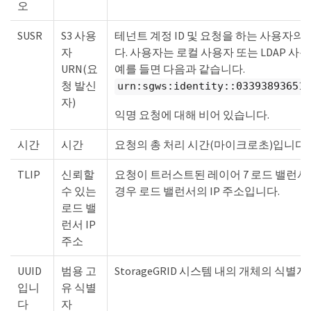
오
SUSR
S3 사용
테넌트 계정 ID 및 요청을 하는 사용자의
자
다. 사용자는 로컬 사용자 또는 LDAP 사
URN(요
예를 들면 다음과 같습니다.
청 발신
urn:sgws:identity::033938936515
자)
익명 요청에 대해 비어 있습니다.
시간
시간
요청의 총 처리 시간(마이크로초)입니다.
TLIP
신뢰할
요청이 트러스트된 레이어 7 로드 밸런서
수 있는
경우 로드 밸런서의 IP 주소입니다.
로드 밸
런서 IP
주소
UUID
범용 고
StorageGRID 시스템 내의 개체의 식별
입니
유 식별
다
자