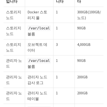
입니다
니다
다
스토리지
Docker 스토
1
300GB(100GB/
노드
리지 풀
노드)
스토리지
1
90GB
/var/local
노드
볼륨
스토리지
오브젝트 데
3
4,000GB
노드
이터
관리자 노
1
90GB
/var/local
드
볼륨
관리자 노
관리자 노드
1
200GB
드
감사 로그
관리자 노
관리자 노드
1
200GB
드
테이블