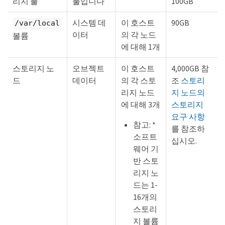
리지 풀
풀입니다
100GB
시스템 데
이 호스트
90GB
/var/local
이터
의 각 노드
볼륨
에 대해 1개
스토리지 노
오브젝트
이 호스트
4,000GB 참
드
데이터
의 각 스토
조
스토리
리지 노드
지 노드의
에 대해 3개
스토리지
요구 사항
참고: *
를 참조하
소프트
십시오.
웨어 기
반 스토
리지 노
드는 1-
16개의
스토리
지 볼륨