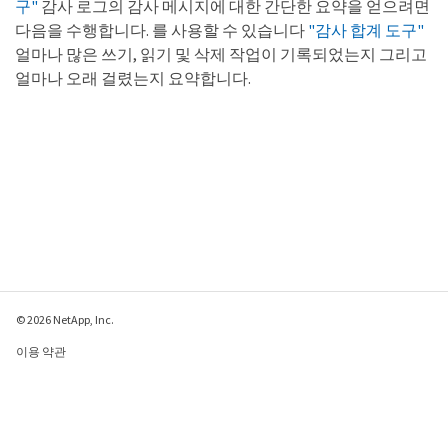
구"
감사 로그의 감사 메시지에 대한 간단한 요약을 얻으려면
[SBAI(CSTR):"17530064241597054718"]
다음을 수행합니다. 를 사용할 수 있습니다
"감사 합계 도구"
[SBAC(CSTR):"s3tenant"][S3BK(CSTR):"bucket1"]
[S3KY(CSTR):"fh-small-0"]

얼마나 많은 쓰기, 읽기 및 삭제 작업이 기록되었는지 그리고
[CBID(UI64):0x779557A069B2C037]
얼마나 오래 걸렸는지 요약합니다.
[UUID(CSTR):"94BA6949-38E1-4B0C-BC80-
EB44FB4FCC7F"][CSIZ(UI64):1024][AVER(UI32):10]

[ATIM(UI64):1565203410783597][ATYP(FC32):SPUT]
[ANID(UI32):12454421][AMID(FC32):S3RQ]
[ATID(UI64):8439606722108456022]]

2019-08-07T18:43:30.784558

[AUDT:[RSLT(FC32):SUCS]
[CNID(UI64):1565149504991693][TIME(UI64):121666]
[SAIP(IPAD):"10.224.2.255"]
[S3AI(CSTR):"17530064241597054718"]

[SACC(CSTR):"s3tenant"]
[S3AK(CSTR):"SGKH9100SCkNB8M3MTWNt-
PhoTDwB9JOk7PtyLkQmA=="]
© 2026 NetApp, Inc.
[SUSR(CSTR):"urn:sgws:identity::17530064241597054
이용 약관
718:root"]

[SBAI(CSTR):"17530064241597054718"]
개인 정보 보호 정책
[SBAC(CSTR):"s3tenant"][S3BK(CSTR):"bucket1"]
[S3KY(CSTR):"fh-small-2000"]

쿠키 정책
[CBID(UI64):0x180CBD8E678EED17]
[UUID(CSTR):"19CE06D0-D2CF-4B03-9C38-
쿠키 설정