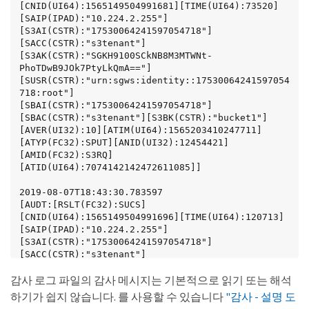
[CNID(UI64):1565149504991681][TIME(UI64):73520]
[SAIP(IPAD):"10.224.2.255"]
[S3AI(CSTR):"17530064241597054718"]

[SACC(CSTR):"s3tenant"]
[S3AK(CSTR):"SGKH9100SCkNB8M3MTWNt-
PhoTDwB9JOk7PtyLkQmA=="]
[SUSR(CSTR):"urn:sgws:identity::17530064241597054
718:root"]

[SBAI(CSTR):"17530064241597054718"]
[SBAC(CSTR):"s3tenant"][S3BK(CSTR):"bucket1"]
[AVER(UI32):10][ATIM(UI64):1565203410247711]

[ATYP(FC32):SPUT][ANID(UI32):12454421]
[AMID(FC32):S3RQ]
[ATID(UI64):7074142142472611085]]

2019-08-07T18:43:30.783597

[AUDT:[RSLT(FC32):SUCS]
[CNID(UI64):1565149504991696][TIME(UI64):120713]
[SAIP(IPAD):"10.224.2.255"]
[S3AI(CSTR):"17530064241597054718"]

[SACC(CSTR):"s3tenant"]
[S3AK(CSTR):"SGKH9100SCkNB8M3MTWNt-
감사 로그 파일의 감사 메시지는 기본적으로 읽기 또는 해석
PhoTDwB9JOk7PtyLkQmA=="]
[SUSR(CSTR):"urn:sgws:identity::17530064241597054
하기가 쉽지 않습니다. 를 사용할 수 있습니다
"감사 - 설명 도
718:root"]
