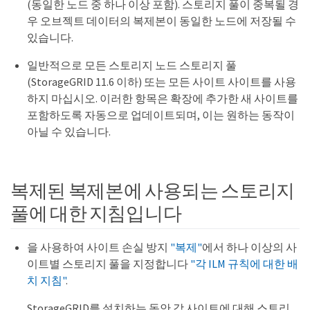
(동일한 노드 중 하나 이상 포함). 스토리지 풀이 중복될 경
우 오브젝트 데이터의 복제본이 동일한 노드에 저장될 수
있습니다.
일반적으로 모든 스토리지 노드 스토리지 풀
(StorageGRID 11.6 이하) 또는 모든 사이트 사이트를 사용
하지 마십시오. 이러한 항목은 확장에 추가한 새 사이트를
포함하도록 자동으로 업데이트되며, 이는 원하는 동작이
아닐 수 있습니다.
복제된 복제본에 사용되는 스토리지
풀에 대한 지침입니다
을 사용하여 사이트 손실 방지
"복제"
에서 하나 이상의 사
이트별 스토리지 풀을 지정합니다
"각 ILM 규칙에 대한 배
치 지침"
.
StorageGRID를 설치하는 동안 각 사이트에 대해 스토리