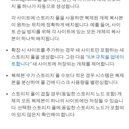
지 풀 하나가 자동으로 생성됩니다.
각 사이트에 스토리지 풀을 사용하면 복제된 개체 복사본
이 원하는 위치에 정확하게 배치됩니다. 예를 들어, 사이
트 손실 방지를 위해 각 사이트에 있는 모든 개체의 복사
본이 하나씩 배치됩니다.
확장 시 사이트를 추가하는 경우 새 사이트만 포함하는 새
스토리지 풀을 생성합니다. 그런 다음
"ILM 규칙을 업데이
트합니다"
새 사이트에 저장되는 개체를 제어합니다.
복제본 수가 스토리지 풀 수보다 적은 경우 시스템은 복제
본을 분산하여 풀 간에 디스크 사용량을 밸런싱합니다.
스토리지 풀이 겹칠 경우(동일한 스토리지 노드 포함) 개
체의 모든 복제본이 하나의 사이트에만 저장될 수 있습니
다. 선택한 스토리지 풀에 동일한 스토리지 노드가 포함되
어 있지 않은지 확인해야 합니다.