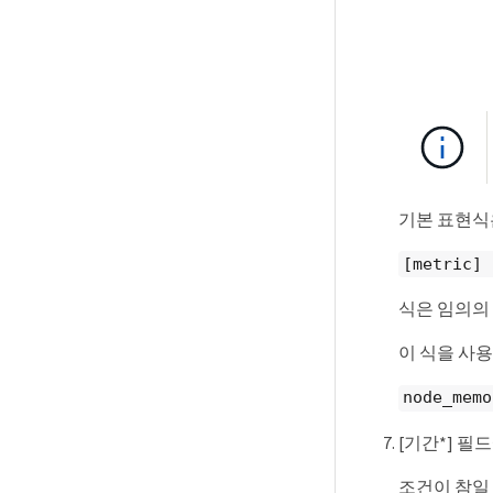
기본 표현식
[metric] 
식은 임의의
이 식을 사용
node_memo
[기간*] 
조건이 참일 