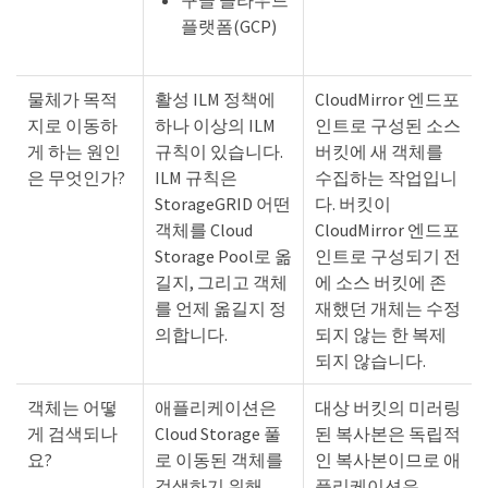
구글 클라우드
플랫폼(GCP)
물체가 목적
활성 ILM 정책에
CloudMirror 엔드포
지로 이동하
하나 이상의 ILM
인트로 구성된 소스
게 하는 원인
규칙이 있습니다.
버킷에 새 객체를
은 무엇인가?
ILM 규칙은
수집하는 작업입니
StorageGRID 어떤
다. 버킷이
객체를 Cloud
CloudMirror 엔드포
Storage Pool로 옮
인트로 구성되기 전
길지, 그리고 객체
에 소스 버킷에 존
를 언제 옮길지 정
재했던 개체는 수정
의합니다.
되지 않는 한 복제
되지 않습니다.
객체는 어떻
애플리케이션은
대상 버킷의 미러링
게 검색되나
Cloud Storage 풀
된 복사본은 독립적
요?
로 이동된 객체를
인 복사본이므로 애
검색하기 위해
플리케이션은