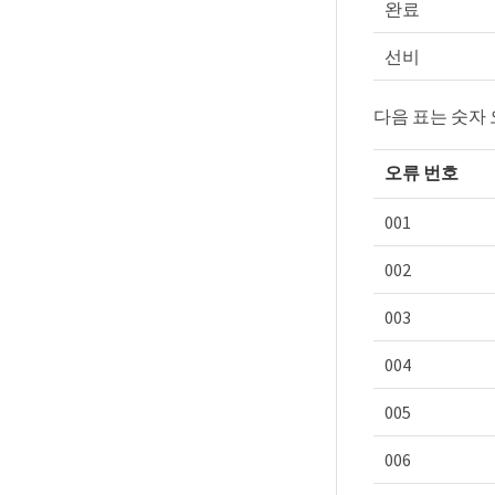
완료
선비
다음 표는 숫자
오류 번호
001
002
003
004
005
006