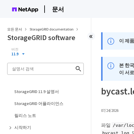
문서
모든 문서
StorageGRID documentation
StorageGRID software
이 제품
버전
11.9
본 한
이 서
bycast
StorageGRID 11.9 설명서
StorageGRID 어플라이언스
07/24/2026
릴리스 노트
파일
/var/lo
시작하기
bycast.log