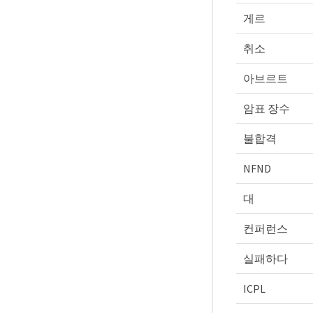
게르
취소
아브르트
암표 장수
불합격
NFND
대
컨퍼런스
실패하다
ICPL