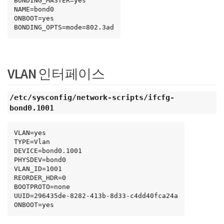
BONDING_MASTER=yes

NAME=bond0

ONBOOT=yes

BONDING_OPTS=mode=802.3ad
VLAN 인터페이스
/etc/sysconfig/network-scripts/ifcfg-
bond0.1001
VLAN=yes

TYPE=Vlan

DEVICE=bond0.1001

PHYSDEV=bond0

VLAN_ID=1001

REORDER_HDR=0

BOOTPROTO=none

UUID=296435de-8282-413b-8d33-c4dd40fca24a

ONBOOT=yes