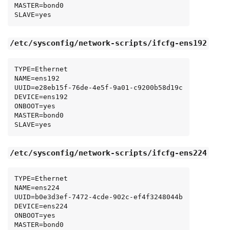
MASTER=bond0

SLAVE=yes
/etc/sysconfig/network-scripts/ifcfg-ens192
TYPE=Ethernet

NAME=ens192

UUID=e28eb15f-76de-4e5f-9a01-c9200b58d19c

DEVICE=ens192

ONBOOT=yes

MASTER=bond0

SLAVE=yes
/etc/sysconfig/network-scripts/ifcfg-ens224
TYPE=Ethernet

NAME=ens224

UUID=b0e3d3ef-7472-4cde-902c-ef4f3248044b

DEVICE=ens224

ONBOOT=yes

MASTER=bond0
