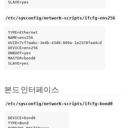
SLAVE=yes
/etc/sysconfig/network-scripts/ifcfg-ens256
TYPE=Ethernet

NAME=ens256

UUID=7cf7aabc-3e4b-43d0-809a-1e2378faa4cd

DEVICE=ens256

ONBOOT=yes

MASTER=bond0

SLAVE=yes
본드 인터페이스
/etc/sysconfig/network-scripts/ifcfg-bond0
DEVICE=bond0

TYPE=Bond
