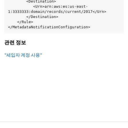
        <Destination>

           <Urn>arn:aws:es:us-east-
1:3333333:domain/records/current/2017</Urn>

        </Destination>

    </Rule>

</MetadataNotificationConfiguration>
관련 정보
"세입자 계정 사용"