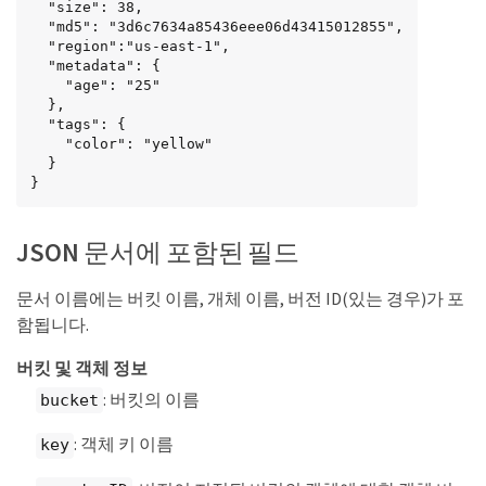
  "size": 38,

  "md5": "3d6c7634a85436eee06d43415012855",

  "region":"us-east-1",

  "metadata": {

    "age": "25"

  },

  "tags": {

    "color": "yellow"

  }

}
JSON 문서에 포함된 필드
문서 이름에는 버킷 이름, 개체 이름, 버전 ID(있는 경우)가 포
함됩니다.
버킷 및 객체 정보
: 버킷의 이름
bucket
: 객체 키 이름
key