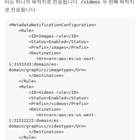
터는 하나의 목적지로 전송됩니다.
두 번째 목적지
/videos
로 전송됩니다.
<MetadataNotificationConfiguration>

    <Rule>

        <ID>Images-rule</ID>

        <Status>Enabled</Status>

        <Prefix>/images</Prefix>

        <Destination>

           <Urn>arn:aws:es:us-east-
1:3333333:domain/es-
domain/graphics/imagetype</Urn>

        </Destination>

    </Rule>

    <Rule>

        <ID>Videos-rule</ID>

        <Status>Enabled</Status>

        <Prefix>/videos</Prefix>

        <Destination>

           <Urn>arn:aws:es:us-west-
1:22222222:domain/es-
domain/graphics/videotype</Urn>

        </Destination>

    </Rule>
