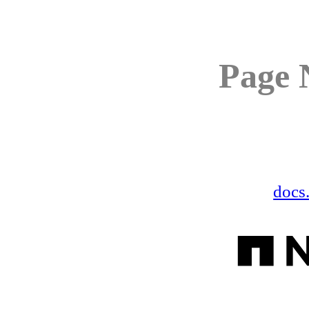
Page 
docs