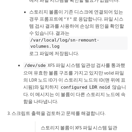
에서 파일 시스템을 확인할 필요가 없습니다.
or has corrupted superblock.

File system check might take a long time. 
스토리지 볼륨이 기존 디스크에 연결되어 있는
Do you want to continue? (y or n) [y/N]? y

경우 프롬프트에 * Y * 로 응답합니다. 파일 시스
Error: File system consistency check retry 
템 검사 결과를 사용하여 손상의 원인을 확인할
failed on device /dev/sdd.

수 있습니다. 결과는
You can see the diagnosis information in 
/var/local/log/sn-remount-
the /var/local/log/sn-remount-volumes.log.

volumes.log
This volume could be new or damaged. If you 
로그 파일에 저장됩니다.
run sn-recovery-postinstall.sh,

this volume and any data on this volume 
XFS 파일 시스템 일관성 검사를 통과했
/dev/sde
will be deleted. If you only had two

copies of object data, you will temporarily 
으며 유효한 볼륨 구조를 가지고 있지만 volid 파일
have only a single copy.

의 LDR 노드 ID가 이 스토리지 노드의 ID(맨 위에 표
StorageGRID will attempt to restore data 
시됨)와 일치하지
않습니
configured LDR noid
redundancy by making

additional replicated copies or EC 
다. 이 메시지는 이 볼륨이 다른 스토리지 노드에 속
fragments, according to the rules in

함을 나타냅니다.
the active ILM policies.

스크립트 출력을 검토하고 문제를 해결합니다.
Don't continue to the next step if you 
believe that the data remaining on

this volume can't be rebuilt from elsewhere 
스토리지 볼륨이 XFS 파일 시스템 일관
in the grid (for example, if
