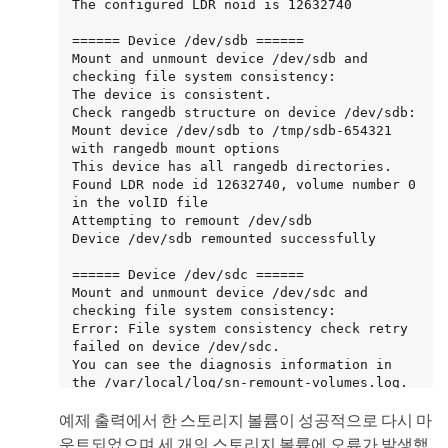
The configured LDR noid is 12632740

====== Device /dev/sdb ======

Mount and unmount device /dev/sdb and 
checking file system consistency:

The device is consistent.

Check rangedb structure on device /dev/sdb:

Mount device /dev/sdb to /tmp/sdb-654321 
with rangedb mount options

This device has all rangedb directories.

Found LDR node id 12632740, volume number 0 
in the volID file

Attempting to remount /dev/sdb

Device /dev/sdb remounted successfully

====== Device /dev/sdc ======

Mount and unmount device /dev/sdc and 
checking file system consistency:

Error: File system consistency check retry 
failed on device /dev/sdc.

You can see the diagnosis information in 
the /var/local/log/sn-remount-volumes.log.

예제 출력에서 한 스토리지 볼륨이 성공적으로 다시 마
This volume could be new or damaged. If you 
run sn-recovery-postinstall.sh,

운트되었으며 세 개의 스토리지 볼륨에 오류가 발생했