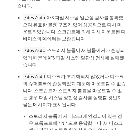
this volume and any data on this volume 
습니다.
will be deleted. If you only had two

copies of object data, you will temporarily 
XFS 파일 시스템 일관성 검사를 통과했
/dev/sdb
have only a single copy.

StorageGRID will attempt to restore data 
으며 유효한 볼륨 구조가 있어 성공적으로 다시 마
redundancy by making

운트되었습니다. 스크립트에 의해 다시 마운트된 디
additional replicated copies or EC 
바이스의 데이터는 보존됩니다.
fragments, according to the rules in

the active ILM policies.

스토리지 볼륨이 새 볼륨이거나 손상되
/dev/sdc
Don't continue to the next step if you 
었기 때문에 XFS 파일 시스템 일관성 검사에 실패했
believe that the data remaining on

습니다.
this volume can't be rebuilt from elsewhere 
in the grid (for example, if

your ILM policy uses a rule that makes only 
디스크가 초기화되지 않았거나 디스크
/dev/sdd
one copy or if volumes have

의 슈퍼블록이 손상되었기 때문에 마운트할 수 없습
failed on multiple nodes). Instead, contact 
니다. 스크립트가 스토리지 볼륨을 마운트할 수 없
support to determine how to

recover your data.

는 경우 파일 시스템 정합성 검사를 실행할 것인지
묻는 메시지가 표시됩니다.
====== Device /dev/sdd ======

Mount and unmount device /dev/sdd and 
스토리지 볼륨이 새 디스크에 연결되어 있는 경
checking file system consistency:

Failed to mount device /dev/sdd

우 프롬프트에 * N * 으로 응답합니다. 새 디스크
This device could be an uninitialized disk 