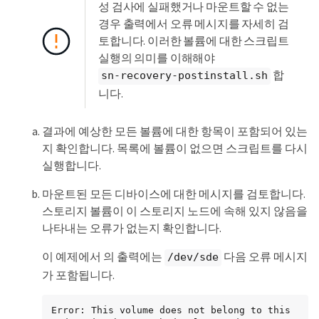
성 검사에 실패했거나 마운트할 수 없는
your ILM policy uses a rule that makes only 
one copy or if volumes have

경우 출력에서 오류 메시지를 자세히 검
failed on multiple nodes). Instead, contact 
토합니다. 이러한 볼륨에 대한 스크립트
support to determine how to

실행의 의미를 이해해야
recover your data.

합
sn-recovery-postinstall.sh
====== Device /dev/sde ======

니다.
Mount and unmount device /dev/sde and 
checking file system consistency:

The device is consistent.

결과에 예상한 모든 볼륨에 대한 항목이 포함되어 있는
Check rangedb structure on device /dev/sde:

지 확인합니다. 목록에 볼륨이 없으면 스크립트를 다시
Mount device /dev/sde to /tmp/sde-654321 
with rangedb mount options

실행합니다.
This device has all rangedb directories.

Found LDR node id 12000078, volume number 9 
마운트된 모든 디바이스에 대한 메시지를 검토합니다.
in the volID file

스토리지 볼륨이 이 스토리지 노드에 속해 있지 않음을
Error: This volume does not belong to this 
node. Fix the attached volume and re-run 
나타내는 오류가 없는지 확인합니다.
this script.
이 예제에서 의 출력에는
다음 오류 메시지
/dev/sde
가 포함됩니다.
Error: This volume does not belong to this 