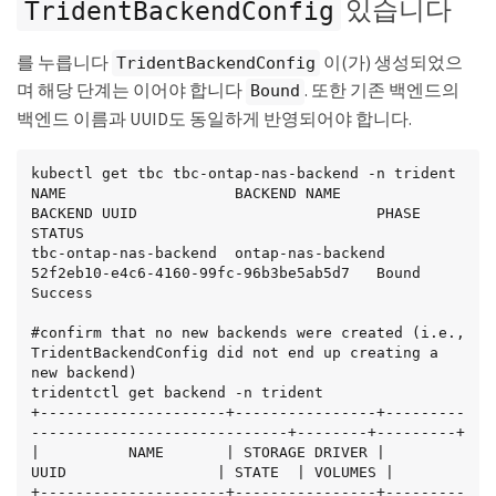
있습니다
      spaceReserve: volume

TridentBackendConfig
      encryption: 'true'

      unixPermissions: '0755'

를 누릅니다
이(가) 생성되었으
TridentBackendConfig
  - labels:

      app: mysqldb

며 해당 단계는 이어야 합니다
. 또한 기존 백엔드의
Bound
      cost: '25'

백엔드 이름과 UUID도 동일하게 반영되어야 합니다.
    zone: us_east_1d

    defaults:

      spaceReserve: volume

kubectl get tbc tbc-ontap-nas-backend -n trident

      encryption: 'false'

NAME                   BACKEND NAME          
      unixPermissions: '0775'

BACKEND UUID                           PHASE   
STATUS

kubectl create -f backend-tbc-ontap-nas.yaml -n 
tbc-ontap-nas-backend  ontap-nas-backend     
trident

52f2eb10-e4c6-4160-99fc-96b3be5ab5d7   Bound   
tridentbackendconfig.trident.netapp.io/tbc-ontap-
Success

nas-backend created
#confirm that no new backends were created (i.e., 
TridentBackendConfig did not end up creating a 
new backend)

tridentctl get backend -n trident

+---------------------+----------------+---------
-----------------------------+--------+---------+

|          NAME       | STORAGE DRIVER |                 
UUID                 | STATE  | VOLUMES |

+---------------------+----------------+---------