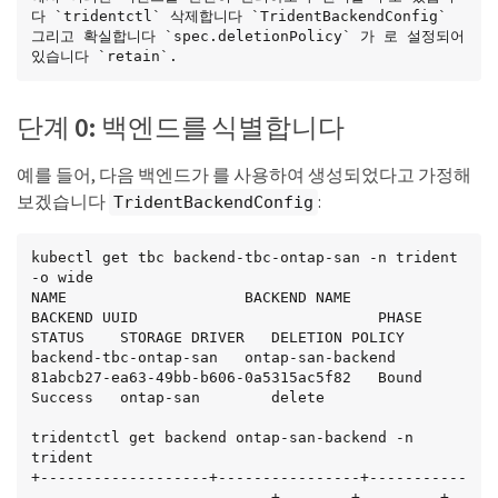
다 `tridentctl` 삭제합니다 `TridentBackendConfig` 
그리고 확실합니다 `spec.deletionPolicy` 가 로 설정되어 
있습니다 `retain`.
단계 0: 백엔드를 식별합니다
예를 들어, 다음 백엔드가 를 사용하여 생성되었다고 가정해
보겠습니다
:
TridentBackendConfig
kubectl get tbc backend-tbc-ontap-san -n trident 
-o wide

NAME                    BACKEND NAME        
BACKEND UUID                           PHASE   
STATUS    STORAGE DRIVER   DELETION POLICY

backend-tbc-ontap-san   ontap-san-backend   
81abcb27-ea63-49bb-b606-0a5315ac5f82   Bound   
Success   ontap-san        delete

tridentctl get backend ontap-san-backend -n 
trident

+-------------------+----------------+-----------
---------------------------+--------+---------+
