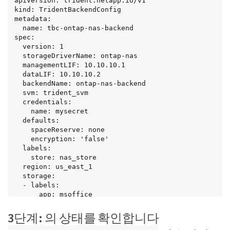
apiVersion: trident.netapp.io/v1

kind: TridentBackendConfig

metadata:

  name: tbc-ontap-nas-backend

spec:

  version: 1

  storageDriverName: ontap-nas

  managementLIF: 10.10.10.1

  dataLIF: 10.10.10.2

  backendName: ontap-nas-backend

  svm: trident_svm

  credentials:

    name: mysecret

  defaults:

    spaceReserve: none

    encryption: 'false'

  labels:

    store: nas_store

  region: us_east_1

  storage:

  - labels:

      app: msoffice

      cost: '100'

    zone: us_east_1a

3단계: 의 상태를 확인합니다
    defaults:
