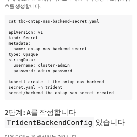
        "encryption": "false"

호를 생성합니다.
    },

    "labels":{"store":"nas_store"},

    "region": "us_east_1",

cat tbc-ontap-nas-backend-secret.yaml

    "storage": [

        {

apiVersion: v1

            "labels":{"app":"msoffice", 
kind: Secret

"cost":"100"},

metadata:

            "zone":"us_east_1a",

  name: ontap-nas-backend-secret

            "defaults": {

type: Opaque

                "spaceReserve": "volume",

stringData:

                "encryption": "true",

  username: cluster-admin

                "unixPermissions": "0755"

  password: admin-password

            }

        },

kubectl create -f tbc-ontap-nas-backend-
        {

secret.yaml -n trident

            "labels":{"app":"mysqldb", 
secret/backend-tbc-ontap-san-secret created
"cost":"25"},

            "zone":"us_east_1d",

            "defaults": {

2단계: A를 작성합니다
                "spaceReserve": "volume",

있습니다
                "encryption": "false",

TridentBackendConfig
                "unixPermissions": "0775"

            }

다음 단계는 을 생성하는 것입니다
        }
