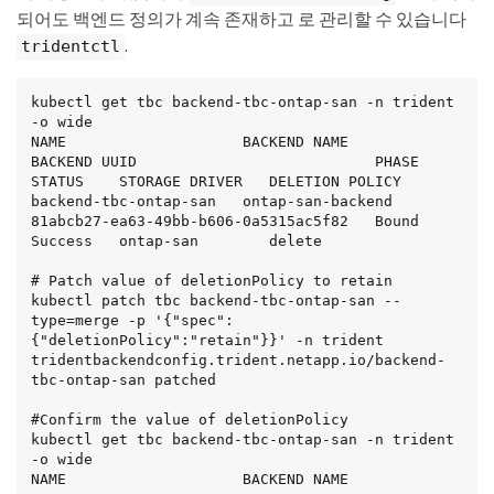
되어도 백엔드 정의가 계속 존재하고 로 관리할 수 있습니다
.
tridentctl
kubectl get tbc backend-tbc-ontap-san -n trident 
-o wide

NAME                    BACKEND NAME        
BACKEND UUID                           PHASE   
STATUS    STORAGE DRIVER   DELETION POLICY

backend-tbc-ontap-san   ontap-san-backend   
81abcb27-ea63-49bb-b606-0a5315ac5f82   Bound   
Success   ontap-san        delete

# Patch value of deletionPolicy to retain

kubectl patch tbc backend-tbc-ontap-san --
type=merge -p '{"spec":
{"deletionPolicy":"retain"}}' -n trident

tridentbackendconfig.trident.netapp.io/backend-
tbc-ontap-san patched

#Confirm the value of deletionPolicy

kubectl get tbc backend-tbc-ontap-san -n trident 
-o wide

NAME                    BACKEND NAME        