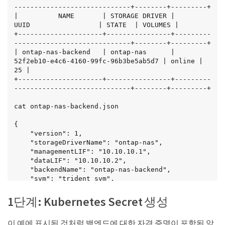
-----------------------------+--------+---------+

|          NAME       | STORAGE DRIVER |                 
UUID                 | STATE  | VOLUMES |

+---------------------+----------------+---------
-----------------------------+--------+---------+

| ontap-nas-backend   | ontap-nas      | 
52f2eb10-e4c6-4160-99fc-96b3be5ab5d7 | online |      
25 |

+---------------------+----------------+---------
-----------------------------+--------+---------+

cat ontap-nas-backend.json

{

    "version": 1,

    "storageDriverName": "ontap-nas",

    "managementLIF": "10.10.10.1",

    "dataLIF": "10.10.10.2",

    "backendName": "ontap-nas-backend",

    "svm": "trident_svm",

    "username": "cluster-admin",

    "password": "admin-password",

1단계: Kubernetes Secret 생성
    "defaults": {

이 예에 표시된 것처럼 백엔드에 대한 자격 증명이 포함된 암
        "spaceReserve": "none",
