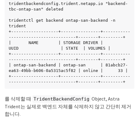
tridentbackendconfig.trident.netapp.io "backend-
tbc-ontap-san" deleted

tridentctl get backend ontap-san-backend -n 
trident

+-------------------+----------------+-----------
---------------------------+--------+---------+

|       NAME        | STORAGE DRIVER |                 
UUID                 | STATE  | VOLUMES |

+-------------------+----------------+-----------
---------------------------+--------+---------+

| ontap-san-backend | ontap-san      | 81abcb27-
ea63-49bb-b606-0a5315ac5f82 | online |      33 |

+-------------------+----------------+-----------
---------------------------+--------+---------+
를 삭제할 때
Object, Astra
TridentBackendConfig
Trident는 실제로 백엔드 자체를 삭제하지 않고 간단히 제거
합니다.