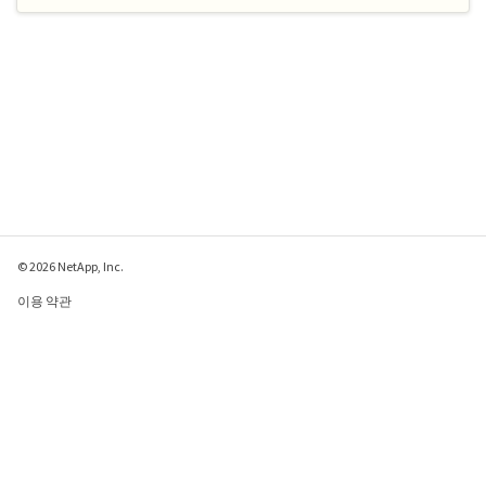
© 2026 NetApp, Inc.
이용 약관
개인 정보 보호 정책
쿠키 정책
쿠키 설정
이 페이지에 대한 피드백 보내기