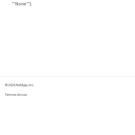
"'None'").
© 2026 NetApp, Inc.
Termos de uso
Política de privacidade
Política de cookies
Configurações de
cookies