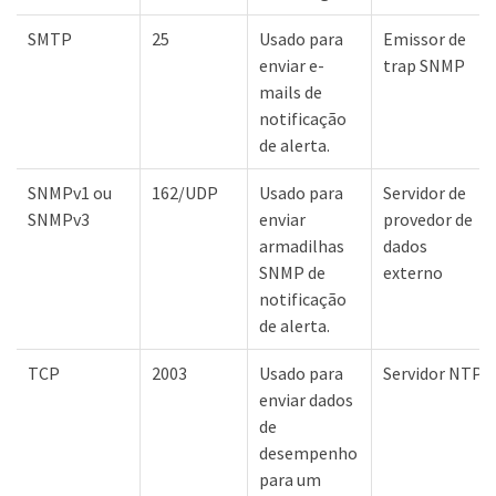
SMTP
25
Usado para
Emissor de
enviar e-
trap SNMP
mails de
notificação
de alerta.
SNMPv1 ou
162/UDP
Usado para
Servidor de
SNMPv3
enviar
provedor de
armadilhas
dados
SNMP de
externo
notificação
de alerta.
TCP
2003
Usado para
Servidor NTP
enviar dados
de
desempenho
para um