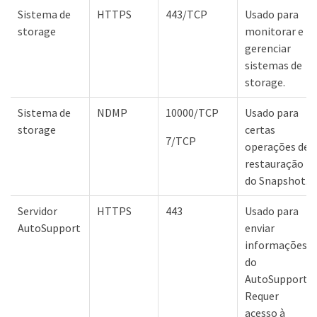
Sistema de
HTTPS
443/TCP
Usado para
storage
monitorar e
gerenciar
sistemas de
storage.
Sistema de
NDMP
10000/TCP
Usado para
storage
certas
7/TCP
operações de
restauração
do Snapshot.
Servidor
HTTPS
443
Usado para
AutoSupport
enviar
informações
do
AutoSupport.
Requer
acesso à