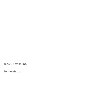
© 2026 NetApp, Inc.
Termos de uso
Política de privacidade
Política de cookies
Configurações de
cookies