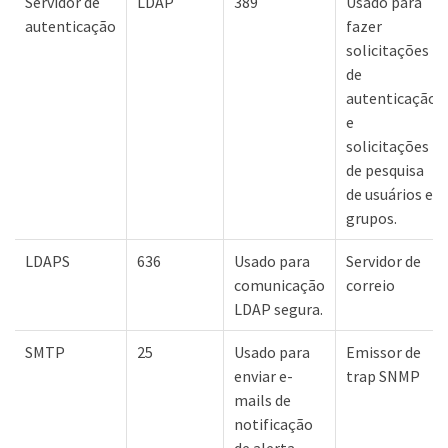
Servidor de
LDAP
389
Usado para
autenticação
fazer
solicitações
de
autenticação
e
solicitações
de pesquisa
de usuários e
grupos.
LDAPS
636
Usado para
Servidor de
comunicação
correio
LDAP segura.
SMTP
25
Usado para
Emissor de
enviar e-
trap SNMP
mails de
notificação
de alerta.