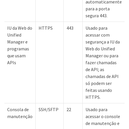
automaticamente
para a porta
segura 443.
IU da Web do
HTTPS
443
Usado para
Unified
acessar com
Manager e
segurança a IU da
programas
Web do Unified
que usam
Manager ou para
APIs
fazer chamadas
de API; as
chamadas de API
só podem ser
feitas usando
HTTPS.
Consola de
SSH/SFTP
22
Usado para
manutenção
acessar o console
de manutenção e