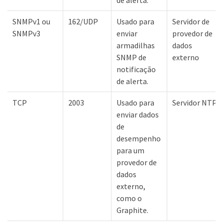
SNMPv1 ou
162/UDP
Usado para
Servidor de
SNMPv3
enviar
provedor de
armadilhas
dados
SNMP de
externo
notificação
de alerta.
TCP
2003
Usado para
Servidor NTP
enviar dados
de
desempenho
para um
provedor de
dados
externo,
como o
Graphite.