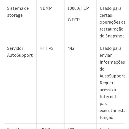
Sistema de
NDMP
10000/TCP
Usado para
storage
certas
7/TCP
operações de
restauração
do Snapshot.
Servidor
HTTPS
443
Usado para
AutoSupport
enviar
informações
do
AutoSupport.
Requer
acesso à
Internet
para
executar esta
função.