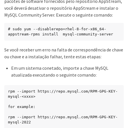
pacotes de software fornecidos pelo repositório AppStream,
você deverá desativar o repositório AppStream e instalar o
MySQL Community Server. Execute o seguinte comando:
# sudo yum --disablerepo=rhel-8-for-x86_64-
appstream-rpms install  mysql-community-server
Se você receber um erro na falta de correspondência de chave
ou chave e a instalação falhar, tente estas etapas:
Em um sistema conetado, importe a chave MySQL
atualizada executando o seguinte comando:
rpm --import https://repo.mysql.com/RPM-GPG-KEY-
mysql-<xxxx>

for example:

rpm --import https://repo.mysql.com/RPM-GPG-KEY-
mysql-2022