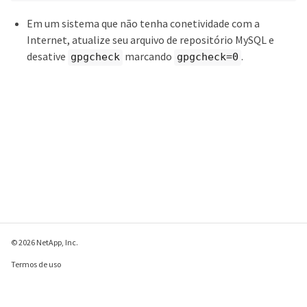
Em um sistema que não tenha conetividade com a
Internet, atualize seu arquivo de repositório MySQL e
desative
marcando
.
gpgcheck
gpgcheck=0
© 2026 NetApp, Inc.
Termos de uso
Política de privacidade